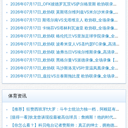
2026年07月17日_OFK彼德罗瓦茨VS萨尔格里斯 欧协联录像_全场录像【视频集锦】
2026年07月17日_欧协联 莫斯塔尔维列兹VS米尔沙米录像_全场录像【视频集锦】
2026年07月17日 斯塔尔南VS戈塔维京人 欧协联_全场录像【全场回放】
2026年07月17日 卡纳芬VS塔林利瓦迪亚 欧协联_全场录像【视频集锦】
2026年07月17日_欧协联 格伦托兰VS里加足球学院录像_全场录像【高清回放】
2026年07月17日_欧协联 波希米亚人VS圣约瑟FC录像_高清录像【全场回放】
2026年07月17日_欧协联 迪弗当日VS埃尔维斯录像_高清录像【全场回放】
2026年07月17日_欧协联 黑格尔曼VS派德录像_全场录像【全场回放】
2026年07月17日_欧协联 马沙斯洛克VS叶里温凤凰录像_全场录像【全场回放】
2026年07月17日_兹拉VS古泰斯拖比度 欧协联录像_全场录像【全场回放】
体育资讯
【推荐】狂赞西班牙❗大罗：斗牛士统治力独一档，阿根廷有梅西也
[值得一看]狄龙曾谈现役最被高估球员：詹姆斯！他的时代结束了
【你怎么看？】科贝电台记者赞斯帅：真正的绅士，拥抱德拉富恩特