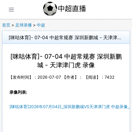
展开菜单
首页
>
足球录播
>
中超
[咪咕体育]- 07-04 中超常规赛 深圳新鹏城 - 天津津门虎 录像
[咪咕体育]- 07-04 中超常规赛 深圳新鹏
城 - 天津津门虎 录像
【发布时间】：2026-07-07 【作者】： 【阅读】：
7432
录像列表:
[咪咕体育]2026年07月04日_深圳新鹏城VS天津津门虎 中超录像