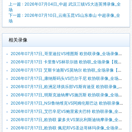
上一篇 : 2026年07月04日_中超 武汉三镇VS大连英博录像_全
场
下一篇 : 2026年07月10日_云南玉昆VS山东泰山 中超录像_全
场
相关录像
2026年07月17日_哥里迪拉VS维图斯 欧协联录像_全场录像【全场回放】
2026年07月17日 卡里鲁VS林菲尔德 欧协联_全场录像【视频集锦】
2026年07月17日 艾斯卡迪斯VS莫纳尔 欧协联_全场录像【视频集锦】
2026年07月17日_康纳斯码头VS巴尔干尼 欧协联录像_全场录像【视频集锦】
2026年07月17日_欧洲足球俱乐部VS斯肯迪亚 欧协联录像_全场录像【高清回放】
2026年07月17日_明斯克迪纳摩VS施历斯 欧协联录像_全场录像【全场回放】
2026年07月17日_NSI鲁纳维克VS阿姆伦斯巴达 欧协联录像_高清录像【全场回放】
2026年07月17日_艾巴辛尼VS鲍里索夫巴特 欧协联录像_全场录像【全场回放】
2026年07月17日_欧协联 蒙多夫VS第比利斯迪纳摩录像_全场录像【全场回放】
2026年07月17日_欧协联 佩尼邦VS圣达哥林玛录像_全场录像【视频集锦】