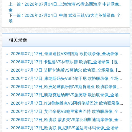
上一篇 : 2026年07月04日_上海海港VS青岛西海岸 中超录像_
全
下一篇 : 2026年07月04日_中超 武汉三镇VS大连英博录像_全
场
相关录像
2026年07月17日_哥里迪拉VS维图斯 欧协联录像_全场录像【全场回放】
2026年07月17日 卡里鲁VS林菲尔德 欧协联_全场录像【视频集锦】
2026年07月17日 艾斯卡迪斯VS莫纳尔 欧协联_全场录像【视频集锦】
2026年07月17日_康纳斯码头VS巴尔干尼 欧协联录像_全场录像【视频集锦】
2026年07月17日_欧洲足球俱乐部VS斯肯迪亚 欧协联录像_全场录像【高清回放】
2026年07月17日_明斯克迪纳摩VS施历斯 欧协联录像_全场录像【全场回放】
2026年07月17日_NSI鲁纳维克VS阿姆伦斯巴达 欧协联录像_高清录像【全场回放】
2026年07月17日_艾巴辛尼VS鲍里索夫巴特 欧协联录像_全场录像【全场回放】
2026年07月17日_欧协联 蒙多夫VS第比利斯迪纳摩录像_全场录像【全场回放】
2026年07月17日_欧协联 佩尼邦VS圣达哥林玛录像_全场录像【视频集锦】