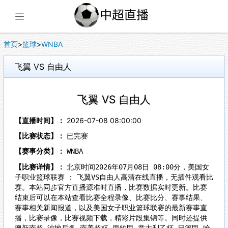
展开菜单
首页
>
篮球
>
WNBA
飞翼 VS 自由人
飞翼 VS 自由人
【直播时间】：
2026-07-08 08:00:00
【比赛状态】：
已完赛
【赛事分类】：
WNBA
【比赛详情】：
北京时间2026年07月08日 08:00分，美国女
子职业篮球联赛 : 飞翼VS自由人高清在线直播，无插件观看比
赛。本站同步官方直播源准时直播，比赛数据实时更新。比赛
结束后可以在本站查看比赛全程录像、比赛比分、赛事结果、
赛事相关新闻报道，以及美国女子职业篮球联赛的最新赛事直
播，比赛录像，比赛视频下载，精彩片段集锦等。同时还提供
澳新南超,沙地后备,南美超杯,里约甲,意大利乙杯,日篮甲,哈