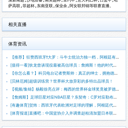
萨高联,菲超杯,东南亚联,保业余,阿女联邦锦等联赛直播。
相关直播
体育资讯
【推荐】狂赞西班牙❗大罗：斗牛士统治力独一档，阿根廷有梅西也
[值得一看]狄龙曾谈现役最被高估球员：詹姆斯！他的时代结束了
【你怎么看？】科贝电台记者赞斯帅：真正的绅士，拥抱德拉富恩特
[贝林厄姆]超级训练营？世界杯大放异彩的多特出品球员！
【视频/集锦】杨毅徐亮点评：梅西的世界杯金球奖竟被罗德里“抢
【詹姆斯】足球巨星对应NBA巨星？东契奇：C罗对应勒布朗，梅
[有趣体育]贺炜：西班牙代表欧洲对足球的理解，阿根廷代表南美
[体育报道]直播吧：中国篮协介入并调查赵柏清加盟日本联赛一事