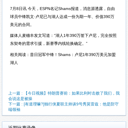
7月8日讯 今天，ESPN名记Shams报道，消息源透露，自由
球员中锋凯文·卢尼已与湖人达成一份为期一年、价值390万
美元的合同。
媒体人麦穗丰发文写道：“湖人1年390万签下卢尼，完全按照
东契奇的需求引援，新赛季内线轮换确定。”
相关阅读：昔日冠军中锋！Shams：卢尼1年390万美元加盟
湖人
上一篇 : 【今日视频】特朗普赛前：如果比利时击败了我们，我
会说这是被操
下一篇 : [有道理嘛?]独行侠夏联主帅谈9号秀莫雷兹：他是防守
端领袖
近期比赛录像