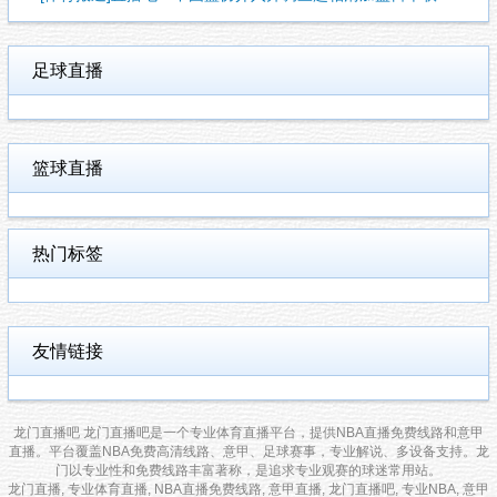
足球直播
篮球直播
热门标签
友情链接
龙门直播吧 龙门直播吧是一个专业体育直播平台，提供NBA直播免费线路和意甲
直播。平台覆盖NBA免费高清线路、意甲、足球赛事，专业解说、多设备支持。龙
门以专业性和免费线路丰富著称，是追求专业观赛的球迷常用站。
龙门直播, 专业体育直播, NBA直播免费线路, 意甲直播, 龙门直播吧, 专业NBA, 意甲