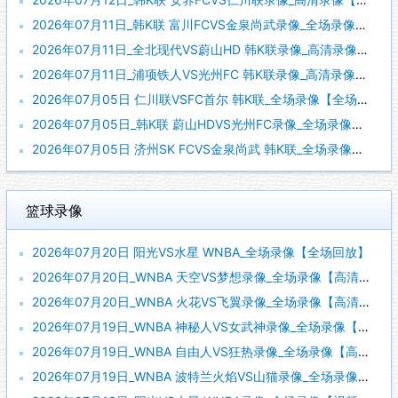
2026年07月11日_韩K联 富川FCVS金泉尚武录像_全场录像【视频集锦】
2026年07月11日_全北现代VS蔚山HD 韩K联录像_高清录像【全场回放】
2026年07月11日_浦项铁人VS光州FC 韩K联录像_高清录像【全场回放】
2026年07月05日 仁川联VSFC首尔 韩K联_全场录像【全场回放】
2026年07月05日_韩K联 蔚山HDVS光州FC录像_全场录像【全场回放】
2026年07月05日 济州SK FCVS金泉尚武 韩K联_全场录像【视频集锦】
篮球录像
2026年07月20日 阳光VS水星 WNBA_全场录像【全场回放】
2026年07月20日_WNBA 天空VS梦想录像_全场录像【高清回放】
2026年07月20日_WNBA 火花VS飞翼录像_全场录像【高清回放】
2026年07月19日_WNBA 神秘人VS女武神录像_全场录像【高清回放】
2026年07月19日_WNBA 自由人VS狂热录像_全场录像【高清回放】
2026年07月19日_WNBA 波特兰火焰VS山猫录像_全场录像【视频集锦】