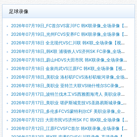
足球录像
2026年07月19日_FC首尔VS富川FC 韩K联录像_全场录像【全场回放】
2026年07月19日_光州FCVS安养FC 韩K联录像_全场录像【视频集锦】
2026年07月18日 全北现代VS仁川联 韩K联_全场录像【视频集锦】
2026年07月18日_韩K联 浦项铁人VS济州SK FC录像_全场录像【视频集锦】
2026年07月18日_蔚山HDVS大田市民 韩K联录像_全场录像【视频集锦】
2026年07月18日 金泉尚武VS江原FC 韩K联_全场录像【视频集锦】
2026年07月18日_美职业 洛杉矶FCVS洛杉矶银河录像_全场录像【全场回放】
2026年07月18日_美职业 亚特兰大联VS纳什维尔SC录像_全场录像【高清回放】
2026年07月17日_波特兰伐木工VS西雅图海湾人 美职业录像_全场录像【视频集锦】
2026年07月17日_美职业 堪萨斯城竞技VS圣路易斯城录像_全场录像【高清回放】
2026年07月17日_多伦多FCVS蒙特利尔CF 美职业录像_全场录像【全场回放】
2026年07月12日 大田市民VS济州SK FC 韩K联_全场录像【视频集锦】
2026年07月12日_江原FCVSFC首尔 韩K联录像_全场录像【视频集锦】
2026年07月12日_韩K联 安养FCVS仁川联录像_高清录像【全场回放】