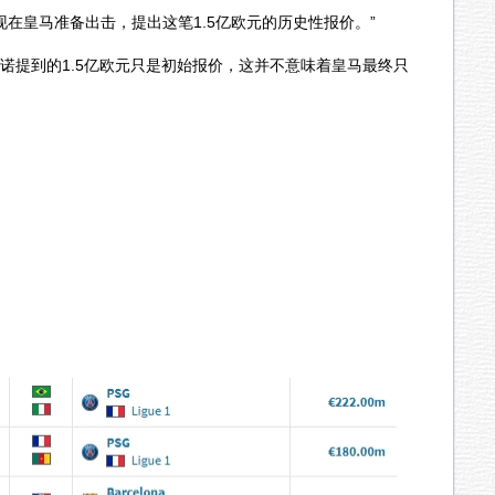
现在皇马准备出击，提出这笔1.5亿欧元的历史性报价。”
诺提到的1.5亿欧元只是初始报价，这并不意味着皇马最终只