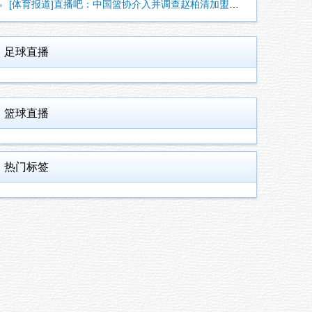
[体育报道]直播吧：中国篮协介入并调查赵柏清加盟日本联赛一事
足球直播
篮球直播
热门标签