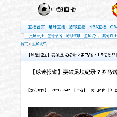
直播首页
足球直播
篮球直播
NBA直播
C
足球录播
篮球录播
足球资讯
篮球资讯
其他直播
首页
>
篮球资讯
【球迷报道】要破足坛纪录？罗马诺：1.5亿欧只
【球迷报道】要破足坛纪录？罗马诺
【发布时间】：2026-06-05 【作者】：腾讯体育 【阅