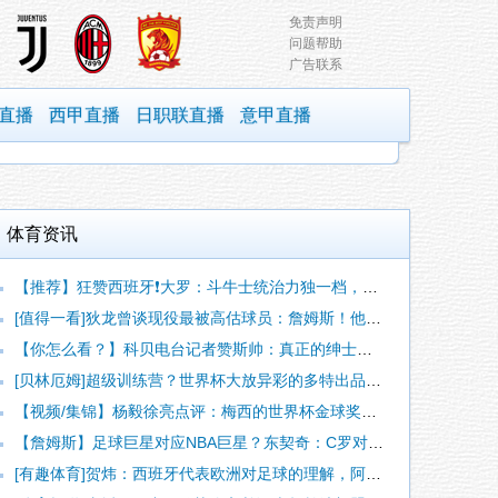
免责声明
问题帮助
广告联系
直播
西甲直播
日职联直播
意甲直播
体育资讯
【推荐】狂赞西班牙❗大罗：斗牛士统治力独一档，阿根廷有梅西也
[值得一看]狄龙曾谈现役最被高估球员：詹姆斯！他的时代结束了
【你怎么看？】科贝电台记者赞斯帅：真正的绅士，拥抱德拉富恩特
[贝林厄姆]超级训练营？世界杯大放异彩的多特出品球员！
【视频/集锦】杨毅徐亮点评：梅西的世界杯金球奖竟被罗德里“抢
【詹姆斯】足球巨星对应NBA巨星？东契奇：C罗对应勒布朗，梅
[有趣体育]贺炜：西班牙代表欧洲对足球的理解，阿根廷代表南美