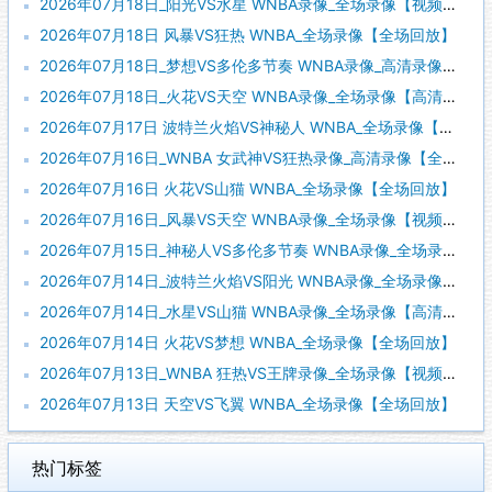
2026年07月18日_阳光VS水星 WNBA录像_全场录像【视频集锦】
2026年07月18日 风暴VS狂热 WNBA_全场录像【全场回放】
2026年07月18日_梦想VS多伦多节奏 WNBA录像_高清录像【全场回放】
2026年07月18日_火花VS天空 WNBA录像_全场录像【高清回放】
2026年07月17日 波特兰火焰VS神秘人 WNBA_全场录像【视频集锦】
2026年07月16日_WNBA 女武神VS狂热录像_高清录像【全场回放】
2026年07月16日 火花VS山猫 WNBA_全场录像【全场回放】
2026年07月16日_风暴VS天空 WNBA录像_全场录像【视频集锦】
2026年07月15日_神秘人VS多伦多节奏 WNBA录像_全场录像【视频集锦】
2026年07月14日_波特兰火焰VS阳光 WNBA录像_全场录像【全场回放】
2026年07月14日_水星VS山猫 WNBA录像_全场录像【高清回放】
2026年07月14日 火花VS梦想 WNBA_全场录像【全场回放】
2026年07月13日_WNBA 狂热VS王牌录像_全场录像【视频集锦】
2026年07月13日 天空VS飞翼 WNBA_全场录像【全场回放】
热门标签