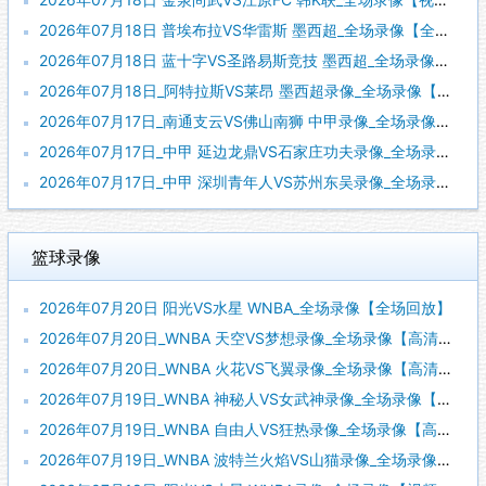
2026年07月18日 普埃布拉VS华雷斯 墨西超_全场录像【全场回放】
2026年07月18日 蓝十字VS圣路易斯竞技 墨西超_全场录像【视频集锦】
2026年07月18日_阿特拉斯VS莱昂 墨西超录像_全场录像【全场回放】
2026年07月17日_南通支云VS佛山南狮 中甲录像_全场录像【视频集锦】
2026年07月17日_中甲 延边龙鼎VS石家庄功夫录像_全场录像【视频集锦】
2026年07月17日_中甲 深圳青年人VS苏州东吴录像_全场录像【全场回放】
篮球录像
2026年07月20日 阳光VS水星 WNBA_全场录像【全场回放】
2026年07月20日_WNBA 天空VS梦想录像_全场录像【高清回放】
2026年07月20日_WNBA 火花VS飞翼录像_全场录像【高清回放】
2026年07月19日_WNBA 神秘人VS女武神录像_全场录像【高清回放】
2026年07月19日_WNBA 自由人VS狂热录像_全场录像【高清回放】
2026年07月19日_WNBA 波特兰火焰VS山猫录像_全场录像【视频集锦】