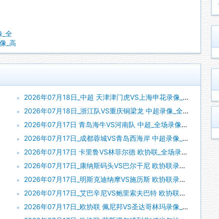
像_全
录像_高
2026年07月18日_中超 天津津门虎VS上海申花录像_全场录像【全场回放】
2026年07月18日_浙江队VS重庆铜梁龙 中超录像_全场录像【高清回放】
2026年07月17日 青岛海牛VS河南队 中超_全场录像【视频集锦】
2026年07月17日_成都蓉城VS青岛西海岸 中超录像_全场录像【高清回放】
2026年07月17日 卡里鲁VS林菲尔德 欧协联_全场录像【视频集锦】
2026年07月17日_康纳斯码头VS巴尔干尼 欧协联录像_全场录像【视频集锦】
2026年07月17日_明斯克迪纳摩VS施历斯 欧协联录像_全场录像【全场回放】
2026年07月17日_艾巴辛尼VS鲍里索夫巴特 欧协联录像_全场录像【全场回放】
2026年07月17日_欧协联 佩尼邦VS圣达哥林玛录像_全场录像【视频集锦】