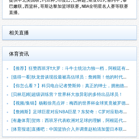
巴嫩联,西篮杯,哥斯达黎加篮球联赛,NBA全明星名人赛等联赛
直播。
相关直播
体育资讯
【推荐】狂赞西班牙❗大罗：斗牛士统治力独一档，阿根廷有梅西也
[值得一看]狄龙曾谈现役最被高估球员：詹姆斯！他的时代结束了
【你怎么看？】科贝电台记者赞斯帅：真正的绅士，拥抱德拉富恩特
[贝林厄姆]超级训练营？世界杯大放异彩的多特出品球员！
【视频/集锦】杨毅徐亮点评：梅西的世界杯金球奖竟被罗德里“抢
【詹姆斯】足球巨星对应NBA巨星？东契奇：C罗对应勒布朗，梅
[有趣体育]贺炜：西班牙代表欧洲对足球的理解，阿根廷代表南美
[体育报道]直播吧：中国篮协介入并调查赵柏清加盟日本联赛一事