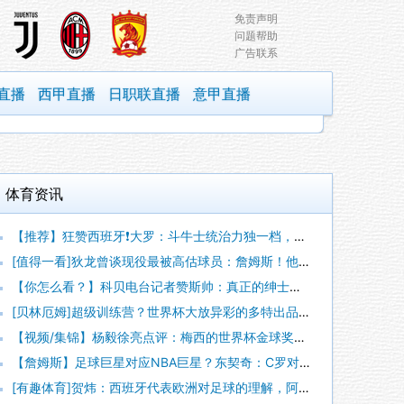
免责声明
问题帮助
广告联系
直播
西甲直播
日职联直播
意甲直播
体育资讯
【推荐】狂赞西班牙❗大罗：斗牛士统治力独一档，阿根廷有梅西也
[值得一看]狄龙曾谈现役最被高估球员：詹姆斯！他的时代结束了
【你怎么看？】科贝电台记者赞斯帅：真正的绅士，拥抱德拉富恩特
[贝林厄姆]超级训练营？世界杯大放异彩的多特出品球员！
【视频/集锦】杨毅徐亮点评：梅西的世界杯金球奖竟被罗德里“抢
【詹姆斯】足球巨星对应NBA巨星？东契奇：C罗对应勒布朗，梅
[有趣体育]贺炜：西班牙代表欧洲对足球的理解，阿根廷代表南美