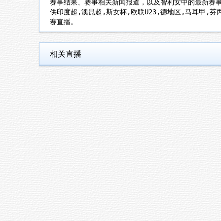
赛事结果、赛事相关新闻报道，以及智利女甲的最新赛
供印度超,澳昆超,斯女杯,欧联U23,德地区,马耳甲,
赛直播。
相关直播