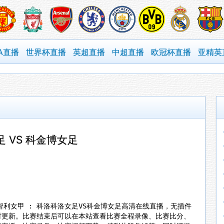
A直播
世界杯直播
英超直播
中超直播
欧冠杯直播
亚精英
 VS 科金博女足
0分，智利女甲 : 科洛科洛女足VS科金博女足高清在线直播，无插件
时更新。比赛结束后可以在本站查看比赛全程录像、比赛比分、