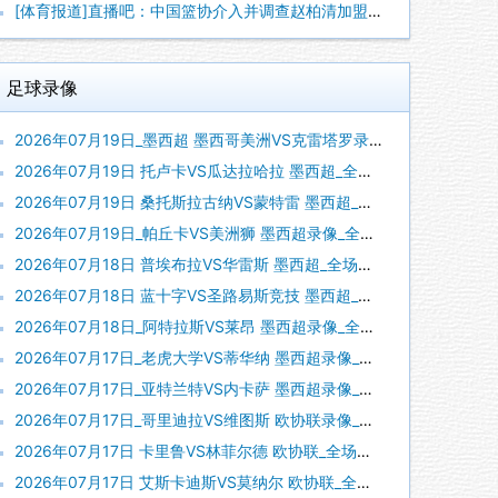
[体育报道]直播吧：中国篮协介入并调查赵柏清加盟日本联赛一事
足球录像
2026年07月19日_墨西超 墨西哥美洲VS克雷塔罗录像_全场录像【全场回放】
2026年07月19日 托卢卡VS瓜达拉哈拉 墨西超_全场录像【全场回放】
2026年07月19日 桑托斯拉古纳VS蒙特雷 墨西超_全场录像【视频集锦】
2026年07月19日_帕丘卡VS美洲狮 墨西超录像_全场录像【高清回放】
2026年07月18日 普埃布拉VS华雷斯 墨西超_全场录像【全场回放】
2026年07月18日 蓝十字VS圣路易斯竞技 墨西超_全场录像【视频集锦】
2026年07月18日_阿特拉斯VS莱昂 墨西超录像_全场录像【全场回放】
2026年07月17日_老虎大学VS蒂华纳 墨西超录像_高清录像【全场回放】
2026年07月17日_亚特兰特VS内卡萨 墨西超录像_高清录像【全场回放】
2026年07月17日_哥里迪拉VS维图斯 欧协联录像_全场录像【全场回放】
2026年07月17日 卡里鲁VS林菲尔德 欧协联_全场录像【视频集锦】
2026年07月17日 艾斯卡迪斯VS莫纳尔 欧协联_全场录像【视频集锦】