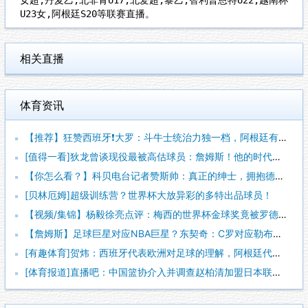
U23女,阿根廷S20等联赛直播。
相关直播
体育资讯
【推荐】狂赞西班牙❗大罗：斗牛士统治力独一档，阿根廷有梅西也
[值得一看]狄龙曾谈现役最被高估球员：詹姆斯！他的时代结束了
【你怎么看？】科贝电台记者赞斯帅：真正的绅士，拥抱德拉富恩特
[贝林厄姆]超级训练营？世界杯大放异彩的多特出品球员！
【视频/集锦】杨毅徐亮点评：梅西的世界杯金球奖竟被罗德里“抢
【詹姆斯】足球巨星对应NBA巨星？东契奇：C罗对应勒布朗，梅
[有趣体育]贺炜：西班牙代表欧洲对足球的理解，阿根廷代表南美
[体育报道]直播吧：中国篮协介入并调查赵柏清加盟日本联赛一事