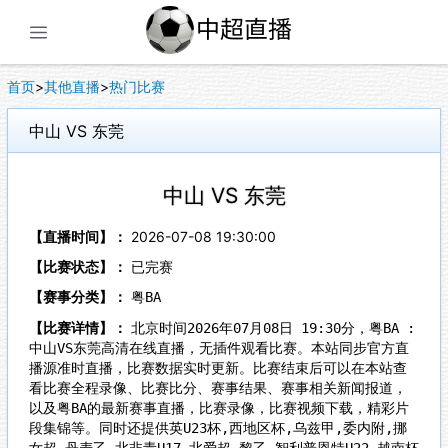
展开菜单
首页
>
其他直播
>
热门比赛
中山 VS 东莞
中山 VS 东莞
【直播时间】：
2026-07-08 19:30:00
【比赛状态】：
已完赛
【赛事分类】：
粤BA
【比赛详情】：
北京时间2026年07月08日 19:30分，粤BA :
中山VS东莞高清在线直播，无插件观看比赛。本站同步官方直
播源准时直播，比赛数据实时更新。比赛结束后可以在本站查
看比赛全程录像、比赛比分、赛事结果、赛事相关新闻报道，
以及粤BA的最新赛事直播，比赛录像，比赛视频下载，精彩片
段集锦等。同时还提供英U23杯,西地区杯,乌兹甲,委内附,挪
女超,丹麦乙,北非青U17,北爱超,黎乙,智利普恩特U22,越南杯