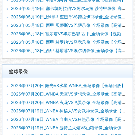
2026年05月19日_塞卡凯阿拉伯VS阿尔乌拉 沙特甲录像_高清录像【全场回放】
2026年05月19日_沙特甲 查巴垒VS德拉伊耶录像_全场录像【视频集锦】
2026年05月18日_西甲 贝蒂斯VS巴萨录像_全场录像【高清回放】
2026年05月18日 塞尔塔VS毕尔巴鄂 西甲_全场录像【视频集锦】
2026年05月18日_西甲 赫罗纳VS马竞录像_全场录像【全场回放】
2026年05月18日_西甲 赫塔菲VS埃尔切录像_全场录像【高清回放】
篮球录像
2026年07月20日 阳光VS水星 WNBA_全场录像【全场回放】
2026年07月20日_WNBA 天空VS梦想录像_全场录像【高清回放】
2026年07月20日_WNBA 火花VS飞翼录像_全场录像【高清回放】
2026年07月19日_WNBA 神秘人VS女武神录像_全场录像【高清回放】
2026年07月19日_WNBA 自由人VS狂热录像_全场录像【高清回放】
2026年07月19日_WNBA 波特兰火焰VS山猫录像_全场录像【视频集锦】