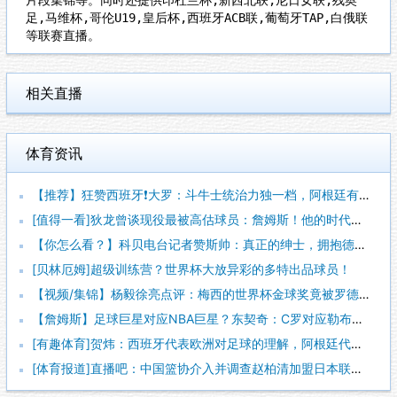
足,马维杯,哥伦U19,皇后杯,西班牙ACB联,葡萄牙TAP,白俄联
等联赛直播。
相关直播
体育资讯
【推荐】狂赞西班牙❗大罗：斗牛士统治力独一档，阿根廷有梅西也
[值得一看]狄龙曾谈现役最被高估球员：詹姆斯！他的时代结束了
【你怎么看？】科贝电台记者赞斯帅：真正的绅士，拥抱德拉富恩特
[贝林厄姆]超级训练营？世界杯大放异彩的多特出品球员！
【视频/集锦】杨毅徐亮点评：梅西的世界杯金球奖竟被罗德里“抢
【詹姆斯】足球巨星对应NBA巨星？东契奇：C罗对应勒布朗，梅
[有趣体育]贺炜：西班牙代表欧洲对足球的理解，阿根廷代表南美
[体育报道]直播吧：中国篮协介入并调查赵柏清加盟日本联赛一事