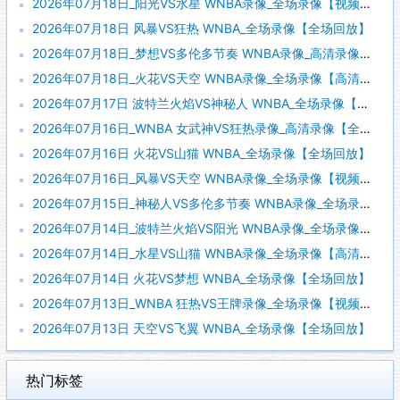
2026年07月18日_阳光VS水星 WNBA录像_全场录像【视频集锦】
2026年07月18日 风暴VS狂热 WNBA_全场录像【全场回放】
2026年07月18日_梦想VS多伦多节奏 WNBA录像_高清录像【全场回放】
2026年07月18日_火花VS天空 WNBA录像_全场录像【高清回放】
2026年07月17日 波特兰火焰VS神秘人 WNBA_全场录像【视频集锦】
2026年07月16日_WNBA 女武神VS狂热录像_高清录像【全场回放】
2026年07月16日 火花VS山猫 WNBA_全场录像【全场回放】
2026年07月16日_风暴VS天空 WNBA录像_全场录像【视频集锦】
2026年07月15日_神秘人VS多伦多节奏 WNBA录像_全场录像【视频集锦】
2026年07月14日_波特兰火焰VS阳光 WNBA录像_全场录像【全场回放】
2026年07月14日_水星VS山猫 WNBA录像_全场录像【高清回放】
2026年07月14日 火花VS梦想 WNBA_全场录像【全场回放】
2026年07月13日_WNBA 狂热VS王牌录像_全场录像【视频集锦】
2026年07月13日 天空VS飞翼 WNBA_全场录像【全场回放】
热门标签