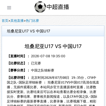
展开菜单
首页
>
其他直播
>
热门比赛
坦桑尼亚U17 VS 中国U17
坦桑尼亚U17 VS 中国U17
【直播时间】：
2026-07-08 19:35:00
【比赛状态】：
已完赛
【赛事分类】：
中国之队锦标赛
【比赛详情】：
北京时间2026年07月08日 19:35分，CFA中
国之队·国际足球锦标赛 : 坦桑尼亚U17VS中国U17高清在线直
播，无插件观看比赛。本站同步官方直播源准时直播，比赛数
据实时更新。比赛结束后可以在本站查看比赛全程录像、比赛
比分、赛事结果、赛事相关新闻报道，以及CFA中国之队·国际
足球锦标赛的最新赛事直播，比赛录像，比赛视频下载，精彩
片段集锦等。同时还提供印杜兰杯,新西北联,尼日女联,残奥