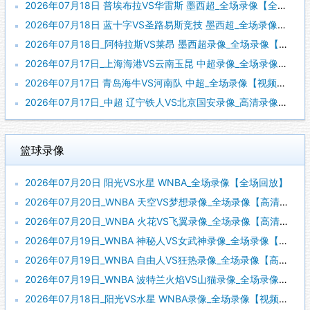
2026年07月18日 普埃布拉VS华雷斯 墨西超_全场录像【全场回放】
2026年07月18日 蓝十字VS圣路易斯竞技 墨西超_全场录像【视频集锦】
2026年07月18日_阿特拉斯VS莱昂 墨西超录像_全场录像【全场回放】
2026年07月17日_上海海港VS云南玉昆 中超录像_全场录像【高清回放】
2026年07月17日 青岛海牛VS河南队 中超_全场录像【视频集锦】
2026年07月17日_中超 辽宁铁人VS北京国安录像_高清录像【全场回放】
篮球录像
2026年07月20日 阳光VS水星 WNBA_全场录像【全场回放】
2026年07月20日_WNBA 天空VS梦想录像_全场录像【高清回放】
2026年07月20日_WNBA 火花VS飞翼录像_全场录像【高清回放】
2026年07月19日_WNBA 神秘人VS女武神录像_全场录像【高清回放】
2026年07月19日_WNBA 自由人VS狂热录像_全场录像【高清回放】
2026年07月19日_WNBA 波特兰火焰VS山猫录像_全场录像【视频集锦】
2026年07月18日_阳光VS水星 WNBA录像_全场录像【视频集锦】