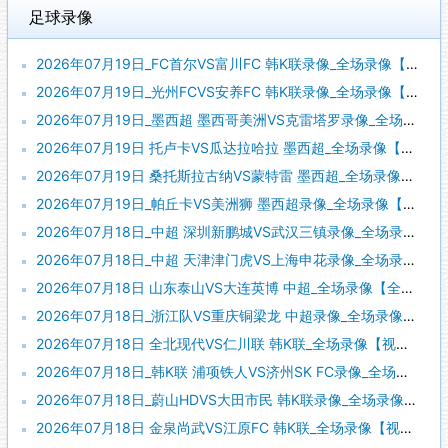
足球录像
2026年07月19日_FC首尔VS富川FC 韩K联录像_全场录像【全场回放】
2026年07月19日_光州FCVS安养FC 韩K联录像_全场录像【视频集锦】
2026年07月19日_墨西超 墨西哥美洲VS克雷塔罗录像_全场录像【全场回放】
2026年07月19日 托卢卡VS瓜达拉哈拉 墨西超_全场录像【全场回放】
2026年07月19日 桑托斯拉古纳VS蒙特雷 墨西超_全场录像【视频集锦】
2026年07月19日_帕丘卡VS美洲狮 墨西超录像_全场录像【高清回放】
2026年07月18日_中超 深圳新鹏城VS武汉三镇录像_全场录像【视频集锦】
2026年07月18日_中超 天津津门虎VS上海申花录像_全场录像【全场回放】
2026年07月18日 山东泰山VS大连英博 中超_全场录像【全场回放】
2026年07月18日_浙江队VS重庆铜梁龙 中超录像_全场录像【高清回放】
2026年07月18日 全北现代VS仁川联 韩K联_全场录像【视频集锦】
2026年07月18日_韩K联 浦项铁人VS济州SK FC录像_全场录像【视频集锦】
2026年07月18日_蔚山HDVS大田市民 韩K联录像_全场录像【视频集锦】
2026年07月18日 金泉尚武VS江原FC 韩K联_全场录像【视频集锦】