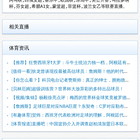
杯,芬女超,希腊A1女,蒙篮超,菲篮杯,波兰女乙等联赛直播。
相关直播
体育资讯
【推荐】狂赞西班牙❗大罗：斗牛士统治力独一档，阿根廷有梅西也
[值得一看]狄龙曾谈现役最被高估球员：詹姆斯！他的时代结束了
【你怎么看？】科贝电台记者赞斯帅：真正的绅士，拥抱德拉富恩特
[贝林厄姆]超级训练营？世界杯大放异彩的多特出品球员！
【视频/集锦】杨毅徐亮点评：梅西的世界杯金球奖竟被罗德里“抢
【詹姆斯】足球巨星对应NBA巨星？东契奇：C罗对应勒布朗，梅
[有趣体育]贺炜：西班牙代表欧洲对足球的理解，阿根廷代表南美
[体育报道]直播吧：中国篮协介入并调查赵柏清加盟日本联赛一事