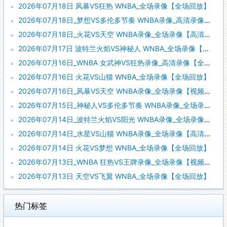
2026年07月18日 风暴VS狂热 WNBA_全场录像【全场回放】
2026年07月18日_梦想VS多伦多节奏 WNBA录像_高清录像【全场回放】
2026年07月18日_火花VS天空 WNBA录像_全场录像【高清回放】
2026年07月17日 波特兰火焰VS神秘人 WNBA_全场录像【视频集锦】
2026年07月16日_WNBA 女武神VS狂热录像_高清录像【全场回放】
2026年07月16日 火花VS山猫 WNBA_全场录像【全场回放】
2026年07月16日_风暴VS天空 WNBA录像_全场录像【视频集锦】
2026年07月15日_神秘人VS多伦多节奏 WNBA录像_全场录像【视频集锦】
2026年07月14日_波特兰火焰VS阳光 WNBA录像_全场录像【全场回放】
2026年07月14日_水星VS山猫 WNBA录像_全场录像【高清回放】
2026年07月14日 火花VS梦想 WNBA_全场录像【全场回放】
2026年07月13日_WNBA 狂热VS王牌录像_全场录像【视频集锦】
2026年07月13日 天空VS飞翼 WNBA_全场录像【全场回放】
热门标签