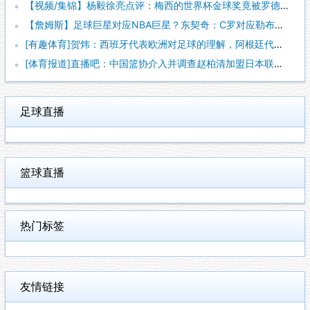
【视频/集锦】杨毅徐亮点评：梅西的世界杯金球奖竟被罗德里“抢
【詹姆斯】足球巨星对应NBA巨星？东契奇：C罗对应勒布朗，梅
[有趣体育]贺炜：西班牙代表欧洲对足球的理解，阿根廷代表南美
[体育报道]直播吧：中国篮协介入并调查赵柏清加盟日本联赛一事
足球直播
篮球直播
热门标签
友情链接