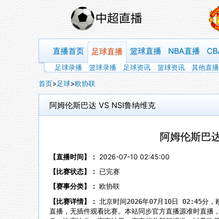
直播首页
篮球直播
NBA直播
C
足球直播
足球录播
篮球录播
足球资讯
篮球资讯
其他直播
首页
>
足球
>
欧协联
阿姆伦斯巴达 VS NSI鲁纳维克
阿姆伦斯巴达 
【直播时间】：
2026-07-10 02:45:00
【比赛状态】：
已完赛
【赛事分类】：
欧协联
【比赛详情】：
北京时间2026年07月10日 02:45
直播，无插件观看比赛。本站同步官方直播源准时直播