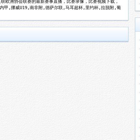
足联欧洲协会联赛的最新赛事直播，比赛录像，比赛视频下载，
甲,挪威U19,南非附,德萨尔联,马耳超杯,里约杯,拉脱附,葡