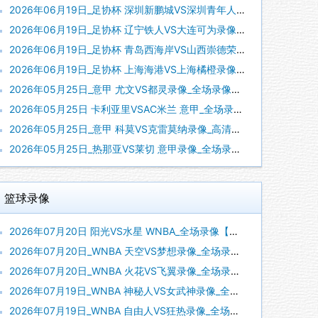
2026年06月19日_足协杯 深圳新鹏城VS深圳青年人录像_全场录像【视频集锦】
2026年06月19日_足协杯 辽宁铁人VS大连可为录像_全场录像【全场回放】
2026年06月19日_足协杯 青岛西海岸VS山西崇德荣海录像_全场录像【高清回放】
2026年06月19日_足协杯 上海海港VS上海橘橙录像_高清录像【全场回放】
2026年05月25日_意甲 尤文VS都灵录像_全场录像【高清回放】
2026年05月25日 卡利亚里VSAC米兰 意甲_全场录像【全场回放】
2026年05月25日_意甲 科莫VS克雷莫纳录像_高清录像【全场回放】
2026年05月25日_热那亚VS莱切 意甲录像_全场录像【全场回放】
篮球录像
2026年07月20日 阳光VS水星 WNBA_全场录像【全场回放】
2026年07月20日_WNBA 天空VS梦想录像_全场录像【高清回放】
2026年07月20日_WNBA 火花VS飞翼录像_全场录像【高清回放】
2026年07月19日_WNBA 神秘人VS女武神录像_全场录像【高清回放】
2026年07月19日_WNBA 自由人VS狂热录像_全场录像【高清回放】