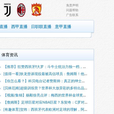
免责声明
问题帮助
广告联系
直播
西甲直播
日职联直播
意甲直播
体育资讯
【推荐】狂赞西班牙❗大罗：斗牛士统治力独一档，阿根廷有梅西也
[值得一看]狄龙曾谈现役最被高估球员：詹姆斯！他的时代结束了
【你怎么看？】科贝电台记者赞斯帅：真正的绅士，拥抱德拉富恩特
[贝林厄姆]超级训练营？世界杯大放异彩的多特出品球员！
【视频/集锦】杨毅徐亮点评：梅西的世界杯金球奖竟被罗德里“抢
【詹姆斯】足球巨星对应NBA巨星？东契奇：C罗对应勒布朗，梅
[有趣体育]贺炜：西班牙代表欧洲对足球的理解，阿根廷代表南美