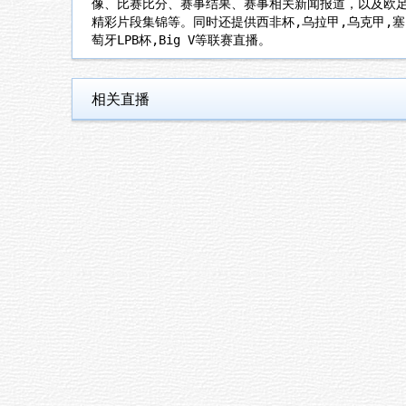
像、比赛比分、赛事结果、赛事相关新闻报道，以及欧
精彩片段集锦等。同时还提供西非杯,乌拉甲,乌克甲,塞内
萄牙LPB杯,Big V等联赛直播。
相关直播