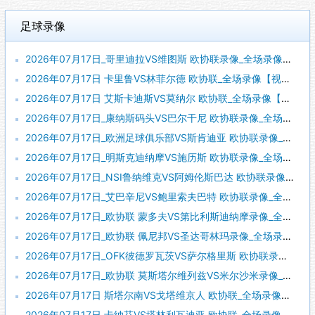
足球录像
2026年07月17日_哥里迪拉VS维图斯 欧协联录像_全场录像【全场回放】
2026年07月17日 卡里鲁VS林菲尔德 欧协联_全场录像【视频集锦】
2026年07月17日 艾斯卡迪斯VS莫纳尔 欧协联_全场录像【视频集锦】
2026年07月17日_康纳斯码头VS巴尔干尼 欧协联录像_全场录像【视频集锦】
2026年07月17日_欧洲足球俱乐部VS斯肯迪亚 欧协联录像_全场录像【高清回放】
2026年07月17日_明斯克迪纳摩VS施历斯 欧协联录像_全场录像【全场回放】
2026年07月17日_NSI鲁纳维克VS阿姆伦斯巴达 欧协联录像_高清录像【全场回放】
2026年07月17日_艾巴辛尼VS鲍里索夫巴特 欧协联录像_全场录像【全场回放】
2026年07月17日_欧协联 蒙多夫VS第比利斯迪纳摩录像_全场录像【全场回放】
2026年07月17日_欧协联 佩尼邦VS圣达哥林玛录像_全场录像【视频集锦】
2026年07月17日_OFK彼德罗瓦茨VS萨尔格里斯 欧协联录像_全场录像【视频集锦】
2026年07月17日_欧协联 莫斯塔尔维列兹VS米尔沙米录像_全场录像【视频集锦】
2026年07月17日 斯塔尔南VS戈塔维京人 欧协联_全场录像【全场回放】
2026年07月17日 卡纳芬VS塔林利瓦迪亚 欧协联_全场录像【视频集锦】