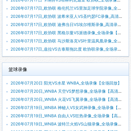
2026年07月17日_欧协联 格伦托兰VS里加足球学院录像_全场录像【高清回放】
2026年07月17日_欧协联 波希米亚人VS圣约瑟FC录像_高清录像【全场回放】
2026年07月17日_欧协联 迪弗当日VS埃尔维斯录像_高清录像【全场回放】
2026年07月17日_欧协联 黑格尔曼VS派德录像_全场录像【全场回放】
2026年07月17日_欧协联 马沙斯洛克VS叶里温凤凰录像_全场录像【全场回放】
2026年07月17日_兹拉VS古泰斯拖比度 欧协联录像_全场录像【全场回放】
篮球录像
2026年07月20日 阳光VS水星 WNBA_全场录像【全场回放】
2026年07月20日_WNBA 天空VS梦想录像_全场录像【高清回放】
2026年07月20日_WNBA 火花VS飞翼录像_全场录像【高清回放】
2026年07月19日_WNBA 神秘人VS女武神录像_全场录像【高清回放】
2026年07月19日_WNBA 自由人VS狂热录像_全场录像【高清回放】
2026年07月19日_WNBA 波特兰火焰VS山猫录像_全场录像【视频集锦】