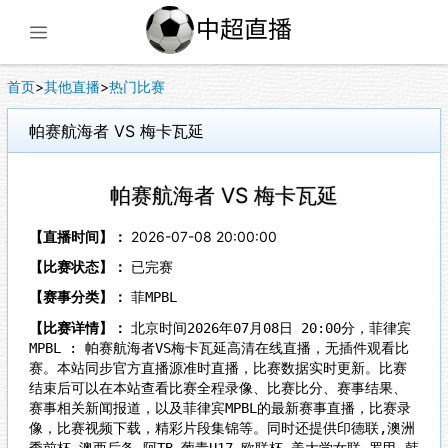
展开菜单
首页
>
其他直播
>
热门比赛
帕赛航海者 VS 梅卡瓦延
帕赛航海者 VS 梅卡瓦延
【直播时间】：
2026-07-08 20:00:00
【比赛状态】：
已完赛
【赛事分类】：
菲MPBL
【比赛详情】：
北京时间2026年07月08日 20:00分，菲律宾
MPBL : 帕赛航海者VS梅卡瓦延高清在线直播，无插件观看比
赛。本站同步官方直播源准时直播，比赛数据实时更新。比赛
结束后可以在本站查看比赛全程录像、比赛比分、赛事结果、
赛事相关新闻报道，以及菲律宾MPBL的最新赛事直播，比赛录
像，比赛视频下载，精彩片段集锦等。同时还提供印德联,澳洲
季前杯,澳西后备,阿TB,葡青U17,欧联杯,美大学女联,罗甲,韩