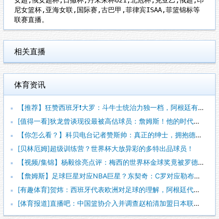
尼女篮杯,亚海女联,国际赛,古巴甲,菲律宾ISAA,菲篮锦标等
联赛直播。
相关直播
体育资讯
【推荐】狂赞西班牙❗大罗：斗牛士统治力独一档，阿根廷有梅西也
[值得一看]狄龙曾谈现役最被高估球员：詹姆斯！他的时代结束了
【你怎么看？】科贝电台记者赞斯帅：真正的绅士，拥抱德拉富恩特
[贝林厄姆]超级训练营？世界杯大放异彩的多特出品球员！
【视频/集锦】杨毅徐亮点评：梅西的世界杯金球奖竟被罗德里“抢
【詹姆斯】足球巨星对应NBA巨星？东契奇：C罗对应勒布朗，梅
[有趣体育]贺炜：西班牙代表欧洲对足球的理解，阿根廷代表南美
[体育报道]直播吧：中国篮协介入并调查赵柏清加盟日本联赛一事