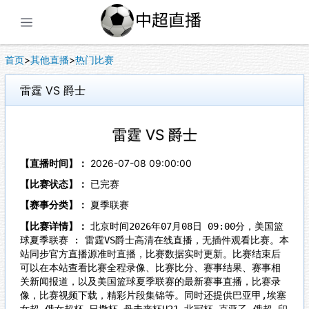
展开菜单
首页
>
其他直播
>
热门比赛
雷霆 VS 爵士
雷霆 VS 爵士
【直播时间】：
2026-07-08 09:00:00
【比赛状态】：
已完赛
【赛事分类】：
夏季联赛
【比赛详情】：
北京时间2026年07月08日 09:00分，美国篮
球夏季联赛 : 雷霆VS爵士高清在线直播，无插件观看比赛。本
站同步官方直播源准时直播，比赛数据实时更新。比赛结束后
可以在本站查看比赛全程录像、比赛比分、赛事结果、赛事相
关新闻报道，以及美国篮球夏季联赛的最新赛事直播，比赛录
像，比赛视频下载，精彩片段集锦等。同时还提供巴亚甲,埃塞
女超,俄女超杯,日撒杯,丹未来杯U21,北冠杯,克亚乙,俄超,印