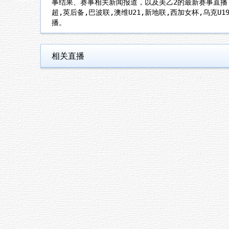
事结果、赛事相关新闻报道，以及美乙2的最新赛事直
超,英后备,巴波联,澳维U21,新地联,西加女杯,乌克U1
播。
相关直播