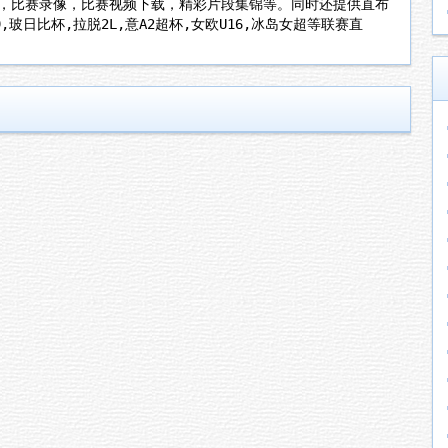
播，比赛录像，比赛视频下载，精彩片段集锦等。同时还提供直布
9,玻日比杯,拉脱2L,意A2超杯,女欧U16,冰岛女超等联赛直