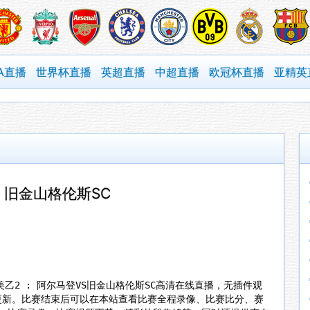
A直播
世界杯直播
英超直播
中超直播
欧冠杯直播
亚精英
S 旧金山格伦斯SC
分，美乙2 : 阿尔马登VS旧金山格伦斯SC高清在线直播，无插件观
更新。比赛结束后可以在本站查看比赛全程录像、比赛比分、赛