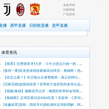
免责声明
问题帮助
广告联系
直播
西甲直播
日职联直播
意甲直播
体育资讯
【推荐】狂赞西班牙❗大罗：斗牛士统治力独一档，阿根廷有梅西也
[值得一看]狄龙曾谈现役最被高估球员：詹姆斯！他的时代结束了
【你怎么看？】科贝电台记者赞斯帅：真正的绅士，拥抱德拉富恩特
[贝林厄姆]超级训练营？世界杯大放异彩的多特出品球员！
【视频/集锦】杨毅徐亮点评：梅西的世界杯金球奖竟被罗德里“抢
【詹姆斯】足球巨星对应NBA巨星？东契奇：C罗对应勒布朗，梅
[有趣体育]贺炜：西班牙代表欧洲对足球的理解，阿根廷代表南美