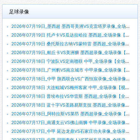
足球录像
2026年07月19日_墨西超 墨西哥美洲VS克雷塔罗录像_全场录像【全场回放】
2026年07月19日 托卢卡VS瓜达拉哈拉 墨西超_全场录像【全场回放】
2026年07月19日 桑托斯拉古纳VS蒙特雷 墨西超_全场录像【视频集锦】
2026年07月19日_帕丘卡VS美洲狮 墨西超录像_全场录像【高清回放】
2026年07月18日 宁波队VS定南赣联 中甲_全场录像【全场回放】
2026年07月18日_广州豹VS南京城市 中甲录像_全场录像【高清回放】
2026年07月18日_中甲 陕西联合VS广西恒宸录像_全场录像【全场回放】
2026年07月18日 大连鲲城VS梅州客家 中甲_全场录像【视频集锦】
2026年07月18日 普埃布拉VS华雷斯 墨西超_全场录像【全场回放】
2026年07月18日 蓝十字VS圣路易斯竞技 墨西超_全场录像【视频集锦】
2026年07月18日_阿特拉斯VS莱昂 墨西超录像_全场录像【全场回放】
2026年07月17日_南通支云VS佛山南狮 中甲录像_全场录像【视频集锦】
2026年07月17日_中甲 延边龙鼎VS石家庄功夫录像_全场录像【视频集锦】
2026年07月17日_中甲 深圳青年人VS苏州东吴录像_全场录像【全场回放】