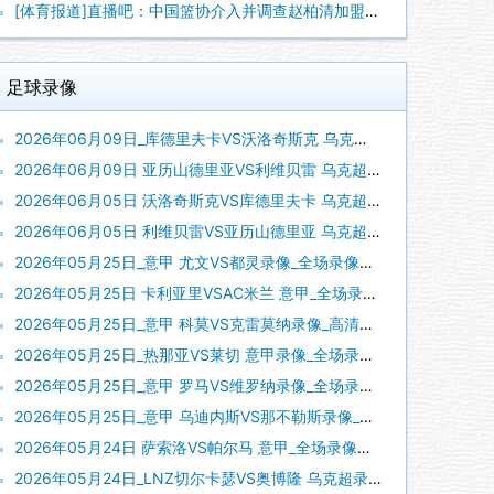
[体育报道]直播吧：中国篮协介入并调查赵柏清加盟日本联赛一事
足球录像
2026年06月09日_库德里夫卡VS沃洛奇斯克 乌克超录像_全场录像【高清回放】
2026年06月09日 亚历山德里亚VS利维贝雷 乌克超_全场录像【视频集锦】
2026年06月05日 沃洛奇斯克VS库德里夫卡 乌克超_全场录像【全场回放】
2026年06月05日 利维贝雷VS亚历山德里亚 乌克超_全场录像【视频集锦】
2026年05月25日_意甲 尤文VS都灵录像_全场录像【高清回放】
2026年05月25日 卡利亚里VSAC米兰 意甲_全场录像【全场回放】
2026年05月25日_意甲 科莫VS克雷莫纳录像_高清录像【全场回放】
2026年05月25日_热那亚VS莱切 意甲录像_全场录像【全场回放】
2026年05月25日_意甲 罗马VS维罗纳录像_全场录像【全场回放】
2026年05月25日_意甲 乌迪内斯VS那不勒斯录像_全场录像【全场回放】
2026年05月24日 萨索洛VS帕尔马 意甲_全场录像【视频集锦】
2026年05月24日_LNZ切尔卡瑟VS奥博隆 乌克超录像_高清录像【全场回放】