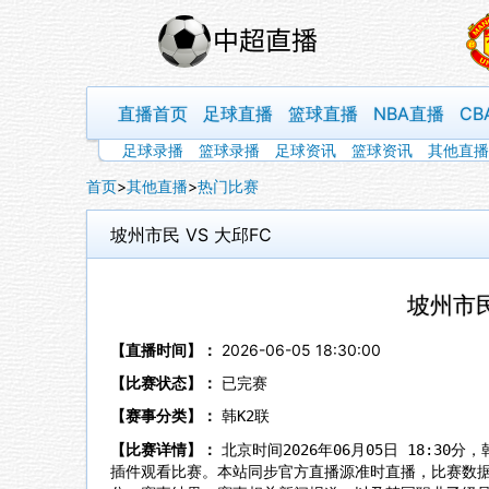
直播首页
足球直播
篮球直播
NBA直播
CB
足球录播
篮球录播
足球资讯
篮球资讯
其他直播
首页
>
其他直播
>
热门比赛
坡州市民 VS 大邱FC
坡州市民
【直播时间】：
2026-06-05 18:30:00
【比赛状态】：
已完赛
【赛事分类】：
韩K2联
【比赛详情】：
北京时间2026年06月05日 18:30
插件观看比赛。本站同步官方直播源准时直播，比赛数