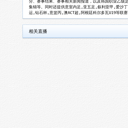
分、赛事结果、赛事相关新闻报道，以及韩国职业乙级
集锦等。同时还提供意室内足,亚五足,叙利亚甲,爱沙丁,土
运,钻石杯,意篮丙,澳ACT超,阿根廷科尔多瓦U19等联
相关直播