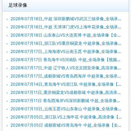
足球录像
2026年07月18日_中超 深圳新鹏城VS武汉三镇录像_全场录像【视频集锦】
2026年07月18日_中超 天津津门虎VS上海申花录像_全场录像【全场回放】
2026年07月18日 山东泰山VS大连英博 中超_全场录像【全场回放】
2026年07月18日_浙江队VS重庆铜梁龙 中超录像_全场录像【高清回放】
2026年07月17日_上海海港VS云南玉昆 中超录像_全场录像【高清回放】
2026年07月17日 青岛海牛VS河南队 中超_全场录像【视频集锦】
2026年07月17日_中超 辽宁铁人VS北京国安录像_高清录像【全场回放】
2026年07月17日_成都蓉城VS青岛西海岸 中超录像_全场录像【高清回放】
2026年07月14日_青岛海牛VS浙江队 中超录像_全场录像【全场回放】
2026年07月11日_重庆铜梁龙VS成都蓉城 中超录像_高清录像【全场回放】
2026年07月11日 青岛西海岸VS深圳新鹏城 中超_全场录像【全场回放】
2026年07月10日_云南玉昆VS山东泰山 中超录像_全场录像【视频集锦】
2026年07月05日_浙江队VS上海申花 中超录像_高清录像【全场回放】
2026年07月05日 成都蓉城VS青岛海牛 中超_全场录像【全场回放】