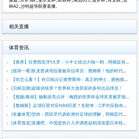
杯A2,沙特超等联赛直播。
相关直播
体育资讯
【推荐】狂赞西班牙❗大罗：斗牛士统治力独一档，阿根廷有梅西也
[值得一看]狄龙曾谈现役最被高估球员：詹姆斯！他的时代结束了
【你怎么看？】科贝电台记者赞斯帅：真正的绅士，拥抱德拉富恩特
[贝林厄姆]超级训练营？世界杯大放异彩的多特出品球员！
【视频/集锦】杨毅徐亮点评：梅西的世界杯金球奖竟被罗德里“抢
【詹姆斯】足球巨星对应NBA巨星？东契奇：C罗对应勒布朗，梅
[有趣体育]贺炜：西班牙代表欧洲对足球的理解，阿根廷代表南美
[体育报道]直播吧：中国篮协介入并调查赵柏清加盟日本联赛一事