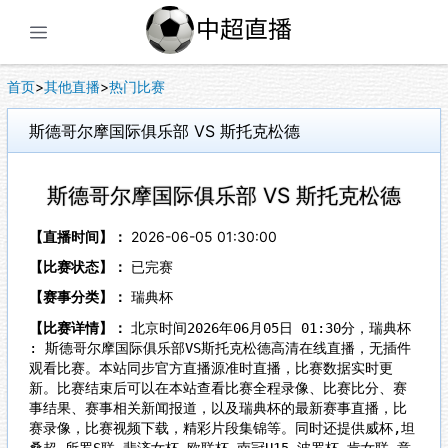
展开菜单
首页
>
其他直播
>
热门比赛
斯德哥尔摩国际俱乐部 VS 斯托克松德
斯德哥尔摩国际俱乐部 VS 斯托克松德
【直播时间】：
2026-06-05 01:30:00
【比赛状态】：
已完赛
【赛事分类】：
瑞典杯
【比赛详情】：
北京时间2026年06月05日 01:30分，瑞典杯
: 斯德哥尔摩国际俱乐部VS斯托克松德高清在线直播，无插件
观看比赛。本站同步官方直播源准时直播，比赛数据实时更
新。比赛结束后可以在本站查看比赛全程录像、比赛比分、赛
事结果、赛事相关新闻报道，以及瑞典杯的最新赛事直播，比
赛录像，比赛视频下载，精彩片段集锦等。同时还提供威杯,坦
桑超,所罗S联,斐济女杯,欧联杯,南冠U15,波罗杯,肯女联,意