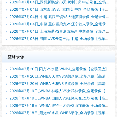
2026年07月04日_深圳新鹏城VS天津津门虎 中超录像_全场录像【高清回放】
2026年07月04日 山东泰山VS北京国安 中超_全场录像【全场回放】
2026年07月04日_中超 武汉三镇VS大连英博录像_全场录像【视频集锦】
2026年07月04日_中超 重庆铜梁龙VS辽宁铁人录像_全场录像【高清回放】
2026年07月04日_上海海港VS青岛西海岸 中超录像_全场录像【视频集锦】
2026年07月03日 河南队VS云南玉昆 中超_全场录像【视频集锦】
篮球录像
2026年07月20日 阳光VS水星 WNBA_全场录像【全场回放】
2026年07月20日_WNBA 天空VS梦想录像_全场录像【高清回放】
2026年07月20日_WNBA 火花VS飞翼录像_全场录像【高清回放】
2026年07月19日_WNBA 神秘人VS女武神录像_全场录像【高清回放】
2026年07月19日_WNBA 自由人VS狂热录像_全场录像【高清回放】
2026年07月19日_WNBA 波特兰火焰VS山猫录像_全场录像【视频集锦】
2026年07月18日_阳光VS水星 WNBA录像_全场录像【视频集锦】