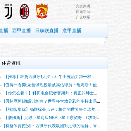
免责声明
问题帮助
广告联系
直播
西甲直播
日职联直播
意甲直播
体育资讯
【推荐】狂赞西班牙❗大罗：斗牛士统治力独一档，阿根廷有梅西也
[值得一看]狄龙曾谈现役最被高估球员：詹姆斯！他的时代结束了
【你怎么看？】科贝电台记者赞斯帅：真正的绅士，拥抱德拉富恩特
[贝林厄姆]超级训练营？世界杯大放异彩的多特出品球员！
【视频/集锦】杨毅徐亮点评：梅西的世界杯金球奖竟被罗德里“抢
【詹姆斯】足球巨星对应NBA巨星？东契奇：C罗对应勒布朗，梅
[有趣体育]贺炜：西班牙代表欧洲对足球的理解，阿根廷代表南美