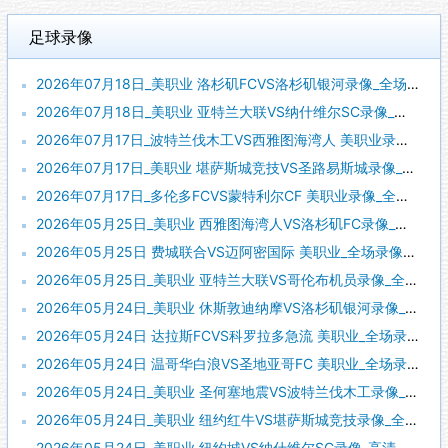
足球录像
2026年07月18日_美职业 洛杉矶FCVS洛杉矶银河录像_全场录像【全场回放】
2026年07月18日_美职业 亚特兰大联VS纳什维尔SC录像_全场录像【高清回放】
2026年07月17日_波特兰伐木工VS西雅图海湾人 美职业录像_全场录像【视频集锦】
2026年07月17日_美职业 堪萨斯城竞技VS圣路易斯城录像_全场录像【高清回放】
2026年07月17日_多伦多FCVS蒙特利尔CF 美职业录像_全场录像【全场回放】
2026年05月25日_美职业 西雅图海湾人VS洛杉矶FC录像_全场录像【高清回放】
2026年05月25日 费城联合VS迈阿密国际 美职业_全场录像【视频集锦】
2026年05月25日_美职业 亚特兰大联VS哥伦布机员录像_全场录像【高清回放】
2026年05月24日_美职业 休斯敦迪纳摩VS洛杉矶银河录像_全场录像【高清回放】
2026年05月24日 达拉斯FCVS科罗拉多急流 美职业_全场录像【全场回放】
2026年05月24日 温哥华白浪VS圣地亚哥FC 美职业_全场录像【全场回放】
2026年05月24日_美职业 圣何塞地震VS波特兰伐木工录像_高清录像【全场回放】
2026年05月24日_美职业 纽约红牛VS堪萨斯城竞技录像_全场录像【视频集锦】
2026年05月24日_美职业 纽约城VS纳什维尔SC录像_高清录像【全场回放】