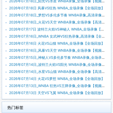
2026年07月18日_阳光VS水星 WNBA录像_全场录像【视频集锦】
2026年07月18日 风暴VS狂热 WNBA_全场录像【全场回放】
2026年07月18日_梦想VS多伦多节奏 WNBA录像_高清录像【全场回放】
2026年07月18日_火花VS天空 WNBA录像_全场录像【高清回放】
2026年07月17日 波特兰火焰VS神秘人 WNBA_全场录像【视频集锦】
2026年07月16日_WNBA 女武神VS狂热录像_高清录像【全场回放】
2026年07月16日 火花VS山猫 WNBA_全场录像【全场回放】
2026年07月16日_风暴VS天空 WNBA录像_全场录像【视频集锦】
2026年07月15日_神秘人VS多伦多节奏 WNBA录像_全场录像【视频集锦】
2026年07月14日_波特兰火焰VS阳光 WNBA录像_全场录像【全场回放】
2026年07月14日_水星VS山猫 WNBA录像_全场录像【高清回放】
2026年07月14日 火花VS梦想 WNBA_全场录像【全场回放】
2026年07月13日_WNBA 狂热VS王牌录像_全场录像【视频集锦】
2026年07月13日 天空VS飞翼 WNBA_全场录像【全场回放】
热门标签