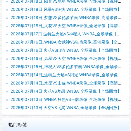
2026年07月18日_阳光VS水星 WNBA录像_全场录像【视频集锦】
2026年07月18日 风暴VS狂热 WNBA_全场录像【全场回放】
2026年07月18日_梦想VS多伦多节奏 WNBA录像_高清录像【全场回放】
2026年07月18日_火花VS天空 WNBA录像_全场录像【高清回放】
2026年07月17日 波特兰火焰VS神秘人 WNBA_全场录像【视频集锦】
2026年07月16日_WNBA 女武神VS狂热录像_高清录像【全场回放】
2026年07月16日 火花VS山猫 WNBA_全场录像【全场回放】
2026年07月16日_风暴VS天空 WNBA录像_全场录像【视频集锦】
2026年07月15日_神秘人VS多伦多节奏 WNBA录像_全场录像【视频集锦】
2026年07月14日_波特兰火焰VS阳光 WNBA录像_全场录像【全场回放】
2026年07月14日_水星VS山猫 WNBA录像_全场录像【高清回放】
2026年07月14日 火花VS梦想 WNBA_全场录像【全场回放】
2026年07月13日_WNBA 狂热VS王牌录像_全场录像【视频集锦】
2026年07月13日 天空VS飞翼 WNBA_全场录像【全场回放】
热门标签