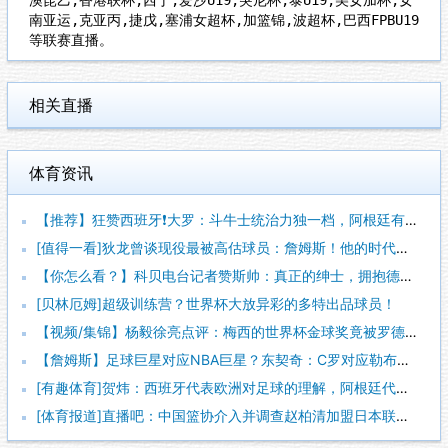
南亚运,克亚丙,捷戊,塞浦女超杯,加篮锦,波超杯,巴西FPBU19
等联赛直播。
相关直播
体育资讯
【推荐】狂赞西班牙❗大罗：斗牛士统治力独一档，阿根廷有梅西也
[值得一看]狄龙曾谈现役最被高估球员：詹姆斯！他的时代结束了
【你怎么看？】科贝电台记者赞斯帅：真正的绅士，拥抱德拉富恩特
[贝林厄姆]超级训练营？世界杯大放异彩的多特出品球员！
【视频/集锦】杨毅徐亮点评：梅西的世界杯金球奖竟被罗德里“抢
【詹姆斯】足球巨星对应NBA巨星？东契奇：C罗对应勒布朗，梅
[有趣体育]贺炜：西班牙代表欧洲对足球的理解，阿根廷代表南美
[体育报道]直播吧：中国篮协介入并调查赵柏清加盟日本联赛一事