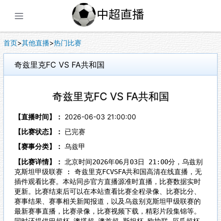
展开菜单
首页
>
其他直播
>
热门比赛
奇兹里克FC VS FA共和国
奇兹里克FC VS FA共和国
【直播时间】：
2026-06-03 21:00:00
【比赛状态】：
已完赛
【赛事分类】：
乌兹甲
【比赛详情】：
北京时间2026年06月03日 21:00分，乌兹别
克斯坦甲级联赛 : 奇兹里克FCVSFA共和国高清在线直播，无
插件观看比赛。本站同步官方直播源准时直播，比赛数据实时
更新。比赛结束后可以在本站查看比赛全程录像、比赛比分、
赛事结果、赛事相关新闻报道，以及乌兹别克斯坦甲级联赛的
最新赛事直播，比赛录像，比赛视频下载，精彩片段集锦等。
同时还提供巴超杯,澳塔超,澳首超,斯坦杯,欧协联,厄瓜超杯,