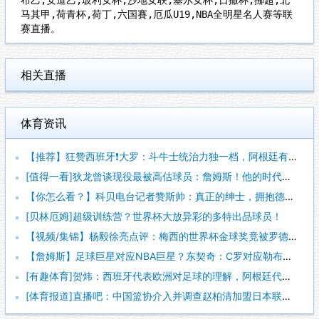
马其甲,荷青杯,荷丁,六国賽,厄瓜U19,NBA全明星名人赛等联
赛直播。
相关直播
体育资讯
【推荐】狂赞西班牙❗大罗：斗牛士统治力独一档，阿根廷有梅西也
[值得一看]狄龙曾谈现役最被高估球员：詹姆斯！他的时代结束了
【你怎么看？】科贝电台记者赞斯帅：真正的绅士，拥抱德拉富恩特
[贝林厄姆]超级训练营？世界杯大放异彩的多特出品球员！
【视频/集锦】杨毅徐亮点评：梅西的世界杯金球奖竟被罗德里“抢
【詹姆斯】足球巨星对应NBA巨星？东契奇：C罗对应勒布朗，梅
[有趣体育]贺炜：西班牙代表欧洲对足球的理解，阿根廷代表南美
[体育报道]直播吧：中国篮协介入并调查赵柏清加盟日本联赛一事