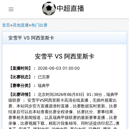
展开菜单
首页
>
其他直播
>
热门比赛
安雪平 VS 阿西里斯卡
安雪平 VS 阿西里斯卡
【直播时间】：
2026-06-03 01:30:00
【比赛状态】：
已完赛
【赛事分类】：
瑞典甲
【比赛详情】：
北京时间2026年06月03日 01:30分，瑞典甲
级联赛 : 安雪平VS阿西里斯卡高清在线直播，无插件观看比
赛。本站同步官方直播源准时直播，比赛数据实时更新。比赛
结束后可以在本站查看比赛全程录像、比赛比分、赛事结果、
赛事相关新闻报道，以及瑞典甲级联赛的最新赛事直播，比赛
录像，比赛视频下载，精彩片段集锦等。同时还提供印尼乙,澳
布乙,安道乙,玻利女杯,沙地女联,塞尔女杯,日撒杯,挪超,北