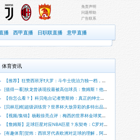
免责声明
问题帮助
广告联系
直播
西甲直播
日职联直播
意甲直播
体育资讯
【推荐】狂赞西班牙❗大罗：斗牛士统治力独一档，阿根廷有梅西也
[值得一看]狄龙曾谈现役最被高估球员：詹姆斯！他的时代结束了
【你怎么看？】科贝电台记者赞斯帅：真正的绅士，拥抱德拉富恩特
[贝林厄姆]超级训练营？世界杯大放异彩的多特出品球员！
【视频/集锦】杨毅徐亮点评：梅西的世界杯金球奖竟被罗德里“抢
【詹姆斯】足球巨星对应NBA巨星？东契奇：C罗对应勒布朗，梅
[有趣体育]贺炜：西班牙代表欧洲对足球的理解，阿根廷代表南美