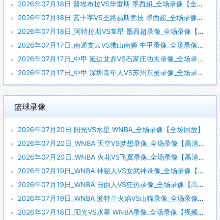
2026年07月18日 普埃布拉VS华雷斯 墨西超_全场录像【全场回放】
2026年07月18日 蓝十字VS圣路易斯竞技 墨西超_全场录像【视频集锦】
2026年07月18日_阿特拉斯VS莱昂 墨西超录像_全场录像【全场回放】
2026年07月17日_南通支云VS佛山南狮 中甲录像_全场录像【视频集锦】
2026年07月17日_中甲 延边龙鼎VS石家庄功夫录像_全场录像【视频集锦】
2026年07月17日_中甲 深圳青年人VS苏州东吴录像_全场录像【全场回放】
篮球录像
2026年07月20日 阳光VS水星 WNBA_全场录像【全场回放】
2026年07月20日_WNBA 天空VS梦想录像_全场录像【高清回放】
2026年07月20日_WNBA 火花VS飞翼录像_全场录像【高清回放】
2026年07月19日_WNBA 神秘人VS女武神录像_全场录像【高清回放】
2026年07月19日_WNBA 自由人VS狂热录像_全场录像【高清回放】
2026年07月19日_WNBA 波特兰火焰VS山猫录像_全场录像【视频集锦】
2026年07月18日_阳光VS水星 WNBA录像_全场录像【视频集锦】