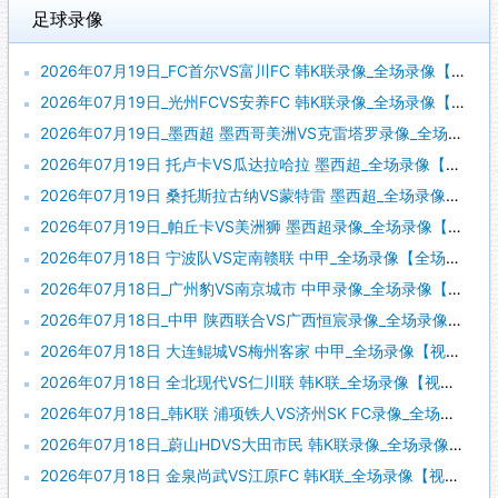
足球录像
2026年07月19日_FC首尔VS富川FC 韩K联录像_全场录像【全场回放】
2026年07月19日_光州FCVS安养FC 韩K联录像_全场录像【视频集锦】
2026年07月19日_墨西超 墨西哥美洲VS克雷塔罗录像_全场录像【全场回放】
2026年07月19日 托卢卡VS瓜达拉哈拉 墨西超_全场录像【全场回放】
2026年07月19日 桑托斯拉古纳VS蒙特雷 墨西超_全场录像【视频集锦】
2026年07月19日_帕丘卡VS美洲狮 墨西超录像_全场录像【高清回放】
2026年07月18日 宁波队VS定南赣联 中甲_全场录像【全场回放】
2026年07月18日_广州豹VS南京城市 中甲录像_全场录像【高清回放】
2026年07月18日_中甲 陕西联合VS广西恒宸录像_全场录像【全场回放】
2026年07月18日 大连鲲城VS梅州客家 中甲_全场录像【视频集锦】
2026年07月18日 全北现代VS仁川联 韩K联_全场录像【视频集锦】
2026年07月18日_韩K联 浦项铁人VS济州SK FC录像_全场录像【视频集锦】
2026年07月18日_蔚山HDVS大田市民 韩K联录像_全场录像【视频集锦】
2026年07月18日 金泉尚武VS江原FC 韩K联_全场录像【视频集锦】