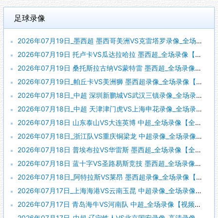
足球录像
2026年07月19日_墨西超 墨西哥美洲VS克雷塔罗录像_全场录像【全场回放】
2026年07月19日 托卢卡VS瓜达拉哈拉 墨西超_全场录像【全场回放】
2026年07月19日 桑托斯拉古纳VS蒙特雷 墨西超_全场录像【视频集锦】
2026年07月19日_帕丘卡VS美洲狮 墨西超录像_全场录像【高清回放】
2026年07月18日_中超 深圳新鹏城VS武汉三镇录像_全场录像【视频集锦】
2026年07月18日_中超 天津津门虎VS上海申花录像_全场录像【全场回放】
2026年07月18日 山东泰山VS大连英博 中超_全场录像【全场回放】
2026年07月18日_浙江队VS重庆铜梁龙 中超录像_全场录像【高清回放】
2026年07月18日 普埃布拉VS华雷斯 墨西超_全场录像【全场回放】
2026年07月18日 蓝十字VS圣路易斯竞技 墨西超_全场录像【视频集锦】
2026年07月18日_阿特拉斯VS莱昂 墨西超录像_全场录像【全场回放】
2026年07月17日_上海海港VS云南玉昆 中超录像_全场录像【高清回放】
2026年07月17日 青岛海牛VS河南队 中超_全场录像【视频集锦】
2026年07月17日_中超 辽宁铁人VS北京国安录像_高清录像【全场回放】