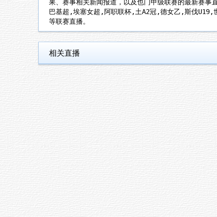
果、赛事相关新闻报道，以及也门甲级联赛的最新赛事
巴基超,埃塞女超,阿职联杯,土A2冠,德女乙,斯伐U19,
等联赛直播。
相关直播