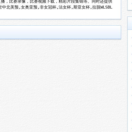
直播，比赛录像，比赛视频下载，精彩片段集锦等。同时还提供
世中北美预,女奥亚预,非女冠杯,法女杯,斯亚女杯,拉脱WLSBL