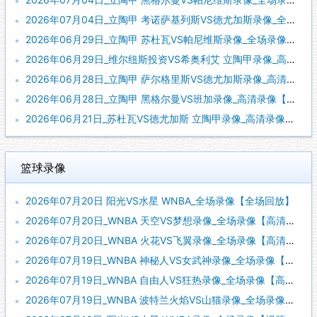
2026年07月04日_立陶甲 考诺萨基列斯VS德尤加斯录像_全场录像【高清回放】
2026年06月29日_立陶甲 苏杜瓦VS帕尼维斯录像_全场录像【全场回放】
2026年06月29日_维尔纽斯投资VS希奥利艾 立陶甲录像_高清录像【全场回放】
2026年06月28日_立陶甲 萨尔格里斯VS德尤加斯录像_高清录像【全场回放】
2026年06月28日_立陶甲 黑格尔曼VS班加录像_高清录像【全场回放】
2026年06月21日_苏杜瓦VS德尤加斯 立陶甲录像_高清录像【全场回放】
篮球录像
2026年07月20日 阳光VS水星 WNBA_全场录像【全场回放】
2026年07月20日_WNBA 天空VS梦想录像_全场录像【高清回放】
2026年07月20日_WNBA 火花VS飞翼录像_全场录像【高清回放】
2026年07月19日_WNBA 神秘人VS女武神录像_全场录像【高清回放】
2026年07月19日_WNBA 自由人VS狂热录像_全场录像【高清回放】
2026年07月19日_WNBA 波特兰火焰VS山猫录像_全场录像【视频集锦】