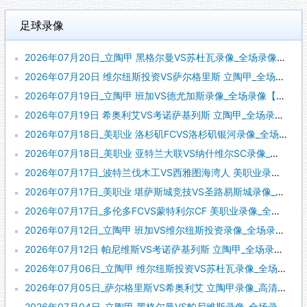
足球录像
2026年07月20日_立陶甲 黑格尔曼VS苏杜瓦录像_全场录像【高清回放】
2026年07月20日 维尔纽斯投资VS萨尔格里斯 立陶甲_全场录像【视频集锦】
2026年07月19日_立陶甲 班加VS德尤加斯录像_全场录像【视频集锦】
2026年07月19日 希奥利艾VS考诺萨基列斯 立陶甲_全场录像【视频集锦】
2026年07月18日_美职业 洛杉矶FCVS洛杉矶银河录像_全场录像【全场回放】
2026年07月18日_美职业 亚特兰大联VS纳什维尔SC录像_全场录像【高清回放】
2026年07月17日_波特兰伐木工VS西雅图海湾人 美职业录像_全场录像【视频集锦】
2026年07月17日_美职业 堪萨斯城竞技VS圣路易斯城录像_全场录像【高清回放】
2026年07月17日_多伦多FCVS蒙特利尔CF 美职业录像_全场录像【全场回放】
2026年07月12日_立陶甲 班加VS维尔纽斯投资录像_全场录像【视频集锦】
2026年07月12日 帕尼维斯VS考诺萨基列斯 立陶甲_全场录像【视频集锦】
2026年07月06日_立陶甲 维尔纽斯投资VS苏杜瓦录像_全场录像【视频集锦】
2026年07月05日_萨尔格里斯VS希奥利艾 立陶甲录像_高清录像【全场回放】
2026年07月04日_立陶甲 黑格尔曼VS帕尼维斯录像_全场录像【高清回放】