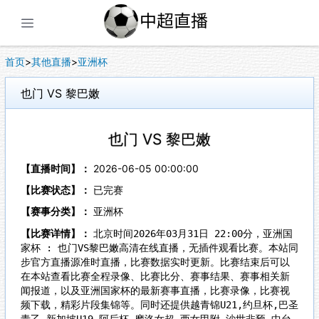
展开菜单
首页
>
其他直播
>
亚洲杯
也门 VS 黎巴嫩
也门 VS 黎巴嫩
【直播时间】：
2026-06-05 00:00:00
【比赛状态】：
已完赛
【赛事分类】：
亚洲杯
【比赛详情】：
北京时间2026年03月31日 22:00分，亚洲国
家杯 : 也门VS黎巴嫩高清在线直播，无插件观看比赛。本站同
步官方直播源准时直播，比赛数据实时更新。比赛结束后可以
在本站查看比赛全程录像、比赛比分、赛事结果、赛事相关新
闻报道，以及亚洲国家杯的最新赛事直播，比赛录像，比赛视
频下载，精彩片段集锦等。同时还提供越青锦U21,约旦杯,巴圣
青乙,新加坡U19,阿后杯,摩洛女超,西女甲附,沙世非预,中台