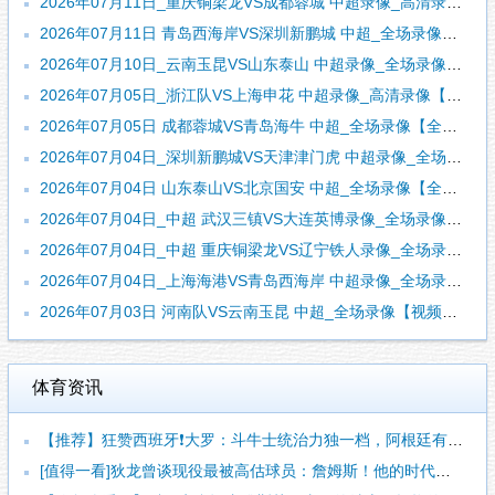
2026年07月11日_重庆铜梁龙VS成都蓉城 中超录像_高清录像【全场回放】
2026年07月11日 青岛西海岸VS深圳新鹏城 中超_全场录像【全场回放】
2026年07月10日_云南玉昆VS山东泰山 中超录像_全场录像【视频集锦】
2026年07月05日_浙江队VS上海申花 中超录像_高清录像【全场回放】
2026年07月05日 成都蓉城VS青岛海牛 中超_全场录像【全场回放】
2026年07月04日_深圳新鹏城VS天津津门虎 中超录像_全场录像【高清回放】
2026年07月04日 山东泰山VS北京国安 中超_全场录像【全场回放】
2026年07月04日_中超 武汉三镇VS大连英博录像_全场录像【视频集锦】
2026年07月04日_中超 重庆铜梁龙VS辽宁铁人录像_全场录像【高清回放】
2026年07月04日_上海海港VS青岛西海岸 中超录像_全场录像【视频集锦】
2026年07月03日 河南队VS云南玉昆 中超_全场录像【视频集锦】
体育资讯
【推荐】狂赞西班牙❗大罗：斗牛士统治力独一档，阿根廷有梅西也
[值得一看]狄龙曾谈现役最被高估球员：詹姆斯！他的时代结束了