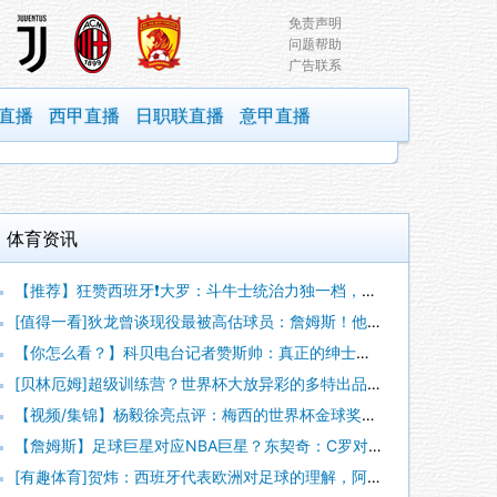
免责声明
问题帮助
广告联系
直播
西甲直播
日职联直播
意甲直播
体育资讯
【推荐】狂赞西班牙❗大罗：斗牛士统治力独一档，阿根廷有梅西也
[值得一看]狄龙曾谈现役最被高估球员：詹姆斯！他的时代结束了
【你怎么看？】科贝电台记者赞斯帅：真正的绅士，拥抱德拉富恩特
[贝林厄姆]超级训练营？世界杯大放异彩的多特出品球员！
【视频/集锦】杨毅徐亮点评：梅西的世界杯金球奖竟被罗德里“抢
【詹姆斯】足球巨星对应NBA巨星？东契奇：C罗对应勒布朗，梅
[有趣体育]贺炜：西班牙代表欧洲对足球的理解，阿根廷代表南美