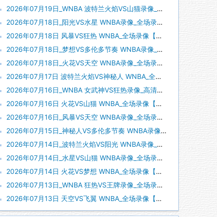
2026年07月19日_WNBA 波特兰火焰VS山猫录像_全场录像【视频集锦】
2026年07月18日_阳光VS水星 WNBA录像_全场录像【视频集锦】
2026年07月18日 风暴VS狂热 WNBA_全场录像【全场回放】
2026年07月18日_梦想VS多伦多节奏 WNBA录像_高清录像【全场回放】
2026年07月18日_火花VS天空 WNBA录像_全场录像【高清回放】
2026年07月17日 波特兰火焰VS神秘人 WNBA_全场录像【视频集锦】
2026年07月16日_WNBA 女武神VS狂热录像_高清录像【全场回放】
2026年07月16日 火花VS山猫 WNBA_全场录像【全场回放】
2026年07月16日_风暴VS天空 WNBA录像_全场录像【视频集锦】
2026年07月15日_神秘人VS多伦多节奏 WNBA录像_全场录像【视频集锦】
2026年07月14日_波特兰火焰VS阳光 WNBA录像_全场录像【全场回放】
2026年07月14日_水星VS山猫 WNBA录像_全场录像【高清回放】
2026年07月14日 火花VS梦想 WNBA_全场录像【全场回放】
2026年07月13日_WNBA 狂热VS王牌录像_全场录像【视频集锦】
2026年07月13日 天空VS飞翼 WNBA_全场录像【全场回放】