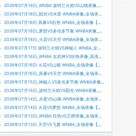
2026年07月19日_WNBA 波特兰火焰VS山猫录像_全场录像【视频集锦】
2026年07月18日_阳光VS水星 WNBA录像_全场录像【视频集锦】
2026年07月18日 风暴VS狂热 WNBA_全场录像【全场回放】
2026年07月18日_梦想VS多伦多节奏 WNBA录像_高清录像【全场回放】
2026年07月18日_火花VS天空 WNBA录像_全场录像【高清回放】
2026年07月17日 波特兰火焰VS神秘人 WNBA_全场录像【视频集锦】
2026年07月16日_WNBA 女武神VS狂热录像_高清录像【全场回放】
2026年07月16日 火花VS山猫 WNBA_全场录像【全场回放】
2026年07月16日_风暴VS天空 WNBA录像_全场录像【视频集锦】
2026年07月15日_神秘人VS多伦多节奏 WNBA录像_全场录像【视频集锦】
2026年07月14日_波特兰火焰VS阳光 WNBA录像_全场录像【全场回放】
2026年07月14日_水星VS山猫 WNBA录像_全场录像【高清回放】
2026年07月14日 火花VS梦想 WNBA_全场录像【全场回放】
2026年07月13日_WNBA 狂热VS王牌录像_全场录像【视频集锦】
2026年07月13日 天空VS飞翼 WNBA_全场录像【全场回放】