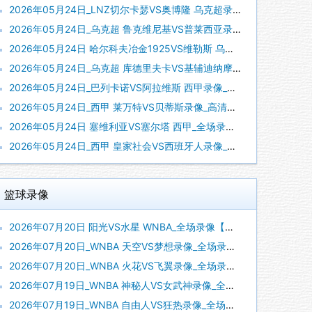
2026年05月24日_LNZ切尔卡瑟VS奥博隆 乌克超录像_高清录像【全场回放】
2026年05月24日_乌克超 鲁克维尼基VS普莱西亚录像_高清录像【全场回放】
2026年05月24日 哈尔科夫冶金1925VS维勒斯 乌克超_全场录像【视频集锦】
2026年05月24日_乌克超 库德里夫卡VS基辅迪纳摩录像_高清录像【全场回放】
2026年05月24日_巴列卡诺VS阿拉维斯 西甲录像_高清录像【全场回放】
2026年05月24日_西甲 莱万特VS贝蒂斯录像_高清录像【全场回放】
2026年05月24日 塞维利亚VS塞尔塔 西甲_全场录像【视频集锦】
2026年05月24日_西甲 皇家社会VS西班牙人录像_全场录像【视频集锦】
篮球录像
2026年07月20日 阳光VS水星 WNBA_全场录像【全场回放】
2026年07月20日_WNBA 天空VS梦想录像_全场录像【高清回放】
2026年07月20日_WNBA 火花VS飞翼录像_全场录像【高清回放】
2026年07月19日_WNBA 神秘人VS女武神录像_全场录像【高清回放】
2026年07月19日_WNBA 自由人VS狂热录像_全场录像【高清回放】