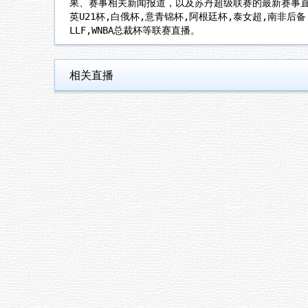
果、赛事相关新闻报道，以及苏丹超级联赛的最新赛事
英U21杯,白俄杯,意青锦杯,阿根廷杯,泰女超,南非后备
LLF,WNBA总裁杯等联赛直播。
相关直播