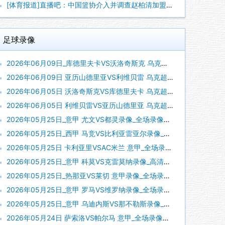
[体育报道]直播吧：中国篮协介入并调查赵柏清加盟日本联赛一事
足球录像
2026年06月09日_库德里夫卡VS沃洛奇斯克 乌克超录像_全场录像【高清回放】
2026年06月09日 亚历山德里亚VS利维贝雷 乌克超_全场录像【视频集锦】
2026年06月05日 沃洛奇斯克VS库德里夫卡 乌克超_全场录像【全场回放】
2026年06月05日 利维贝雷VS亚历山德里亚 乌克超_全场录像【视频集锦】
2026年05月25日_意甲 尤文VS都灵录像_全场录像【高清回放】
2026年05月25日_西甲 马竞VS比利亚雷亚尔录像_全场录像【全场回放】
2026年05月25日 卡利亚里VSAC米兰 意甲_全场录像【全场回放】
2026年05月25日_意甲 科莫VS克雷莫纳录像_高清录像【全场回放】
2026年05月25日_热那亚VS莱切 意甲录像_全场录像【全场回放】
2026年05月25日_意甲 罗马VS维罗纳录像_全场录像【全场回放】
2026年05月25日_意甲 乌迪内斯VS那不勒斯录像_全场录像【全场回放】
2026年05月24日 萨索洛VS帕尔马 意甲_全场录像【视频集锦】