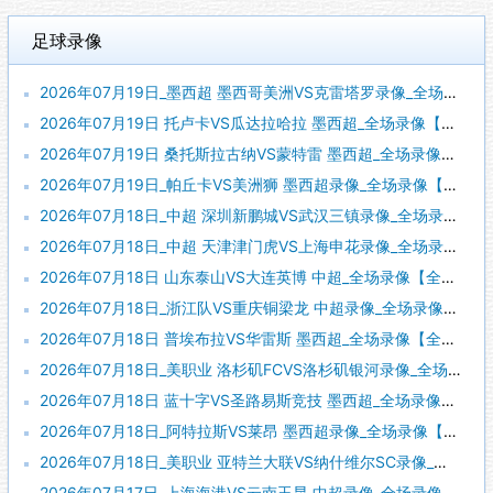
足球录像
2026年07月19日_墨西超 墨西哥美洲VS克雷塔罗录像_全场录像【全场回放】
2026年07月19日 托卢卡VS瓜达拉哈拉 墨西超_全场录像【全场回放】
2026年07月19日 桑托斯拉古纳VS蒙特雷 墨西超_全场录像【视频集锦】
2026年07月19日_帕丘卡VS美洲狮 墨西超录像_全场录像【高清回放】
2026年07月18日_中超 深圳新鹏城VS武汉三镇录像_全场录像【视频集锦】
2026年07月18日_中超 天津津门虎VS上海申花录像_全场录像【全场回放】
2026年07月18日 山东泰山VS大连英博 中超_全场录像【全场回放】
2026年07月18日_浙江队VS重庆铜梁龙 中超录像_全场录像【高清回放】
2026年07月18日 普埃布拉VS华雷斯 墨西超_全场录像【全场回放】
2026年07月18日_美职业 洛杉矶FCVS洛杉矶银河录像_全场录像【全场回放】
2026年07月18日 蓝十字VS圣路易斯竞技 墨西超_全场录像【视频集锦】
2026年07月18日_阿特拉斯VS莱昂 墨西超录像_全场录像【全场回放】
2026年07月18日_美职业 亚特兰大联VS纳什维尔SC录像_全场录像【高清回放】
2026年07月17日_上海海港VS云南玉昆 中超录像_全场录像【高清回放】