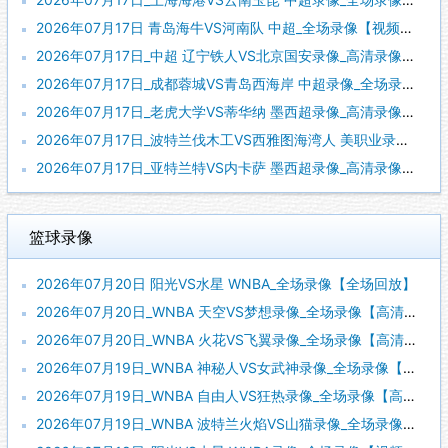
2026年07月17日 青岛海牛VS河南队 中超_全场录像【视频集锦】
2026年07月17日_中超 辽宁铁人VS北京国安录像_高清录像【全场回放】
2026年07月17日_成都蓉城VS青岛西海岸 中超录像_全场录像【高清回放】
2026年07月17日_老虎大学VS蒂华纳 墨西超录像_高清录像【全场回放】
2026年07月17日_波特兰伐木工VS西雅图海湾人 美职业录像_全场录像【视频集锦】
2026年07月17日_亚特兰特VS内卡萨 墨西超录像_高清录像【全场回放】
篮球录像
2026年07月20日 阳光VS水星 WNBA_全场录像【全场回放】
2026年07月20日_WNBA 天空VS梦想录像_全场录像【高清回放】
2026年07月20日_WNBA 火花VS飞翼录像_全场录像【高清回放】
2026年07月19日_WNBA 神秘人VS女武神录像_全场录像【高清回放】
2026年07月19日_WNBA 自由人VS狂热录像_全场录像【高清回放】
2026年07月19日_WNBA 波特兰火焰VS山猫录像_全场录像【视频集锦】