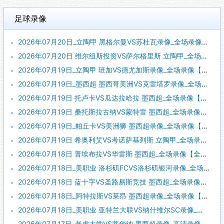
足球录像
2026年07月20日_立陶甲 黑格尔曼VS苏杜瓦录像_全场录像【高清回放】
2026年07月20日 维尔纽斯投资VS萨尔格里斯 立陶甲_全场录像【视频集锦】
2026年07月19日_立陶甲 班加VS德尤加斯录像_全场录像【视频集锦】
2026年07月19日_墨西超 墨西哥美洲VS克雷塔罗录像_全场录像【全场回放】
2026年07月19日 托卢卡VS瓜达拉哈拉 墨西超_全场录像【全场回放】
2026年07月19日 桑托斯拉古纳VS蒙特雷 墨西超_全场录像【视频集锦】
2026年07月19日_帕丘卡VS美洲狮 墨西超录像_全场录像【高清回放】
2026年07月19日 希奥利艾VS考诺萨基列斯 立陶甲_全场录像【视频集锦】
2026年07月18日 普埃布拉VS华雷斯 墨西超_全场录像【全场回放】
2026年07月18日_美职业 洛杉矶FCVS洛杉矶银河录像_全场录像【全场回放】
2026年07月18日 蓝十字VS圣路易斯竞技 墨西超_全场录像【视频集锦】
2026年07月18日_阿特拉斯VS莱昂 墨西超录像_全场录像【全场回放】
2026年07月18日_美职业 亚特兰大联VS纳什维尔SC录像_全场录像【高清回放】
2026年07月17日_老虎大学VS蒂华纳 墨西超录像_高清录像【全场回放】