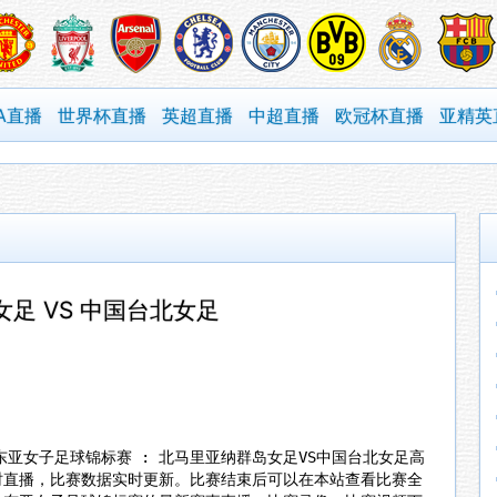
A直播
世界杯直播
英超直播
中超直播
欧冠杯直播
亚精英
足 VS 中国台北女足
5分，东亚女子足球锦标赛 : 北马里亚纳群岛女足VS中国台北女足高
时直播，比赛数据实时更新。比赛结束后可以在本站查看比赛全