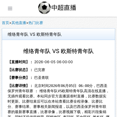
展开菜单
首页
>
其他直播
>
热门比赛
维络青年队 VS 欧斯特青年队
维络青年队 VS 欧斯特青年队
【直播时间】：
2026-06-05 06:00:00
【比赛状态】：
已完赛
【赛事分类】：
巴圣青联
【比赛详情】：
北京时间2026年06月05日 06:00分，巴西圣
保罗州青年联赛 : 维络青年队VS欧斯特青年队高清在线直播，
无插件观看比赛。本站同步官方直播源准时直播，比赛数据实
时更新。比赛结束后可以在本站查看比赛全程录像、比赛比
分、赛事结果、赛事相关新闻报道，以及巴西圣保罗州青年联
赛的最新赛事直播，比赛录像，比赛视频下载，精彩片段集锦
等。同时还提供巴格甲,阿根地区,泰冠杯,苏女联杯,酋长杯,挪