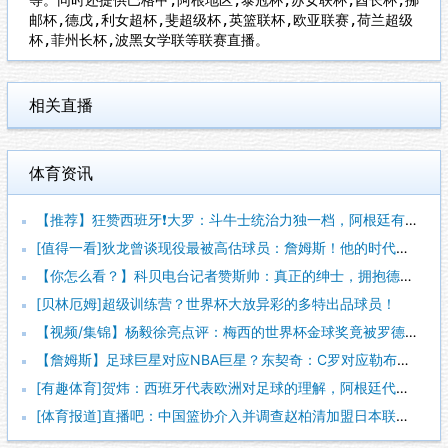
邮杯,德戊,利女超杯,斐超级杯,英篮联杯,欧亚联赛,荷兰超级
杯,菲州长杯,波黑女学联等联赛直播。
相关直播
体育资讯
【推荐】狂赞西班牙❗大罗：斗牛士统治力独一档，阿根廷有梅西也
[值得一看]狄龙曾谈现役最被高估球员：詹姆斯！他的时代结束了
【你怎么看？】科贝电台记者赞斯帅：真正的绅士，拥抱德拉富恩特
[贝林厄姆]超级训练营？世界杯大放异彩的多特出品球员！
【视频/集锦】杨毅徐亮点评：梅西的世界杯金球奖竟被罗德里“抢
【詹姆斯】足球巨星对应NBA巨星？东契奇：C罗对应勒布朗，梅
[有趣体育]贺炜：西班牙代表欧洲对足球的理解，阿根廷代表南美
[体育报道]直播吧：中国篮协介入并调查赵柏清加盟日本联赛一事