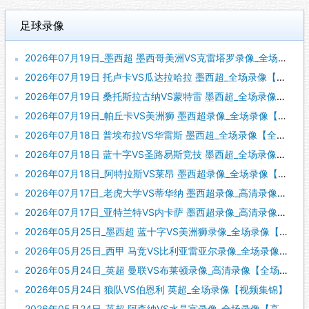
足球录像
2026年07月19日_墨西超 墨西哥美洲VS克雷塔罗录像_全场录像【全场回放】
2026年07月19日 托卢卡VS瓜达拉哈拉 墨西超_全场录像【全场回放】
2026年07月19日 桑托斯拉古纳VS蒙特雷 墨西超_全场录像【视频集锦】
2026年07月19日_帕丘卡VS美洲狮 墨西超录像_全场录像【高清回放】
2026年07月18日 普埃布拉VS华雷斯 墨西超_全场录像【全场回放】
2026年07月18日 蓝十字VS圣路易斯竞技 墨西超_全场录像【视频集锦】
2026年07月18日_阿特拉斯VS莱昂 墨西超录像_全场录像【全场回放】
2026年07月17日_老虎大学VS蒂华纳 墨西超录像_高清录像【全场回放】
2026年07月17日_亚特兰特VS内卡萨 墨西超录像_高清录像【全场回放】
2026年05月25日_墨西超 蓝十字VS美洲狮录像_全场录像【视频集锦】
2026年05月25日_西甲 马竞VS比利亚雷亚尔录像_全场录像【全场回放】
2026年05月24日_英超 曼联VS布莱顿录像_高清录像【全场回放】
2026年05月24日 狼队VS伯恩利 英超_全场录像【视频集锦】
2026年05月24日_英超 阿森纳VS水晶宫录像_全场录像【高清回放】