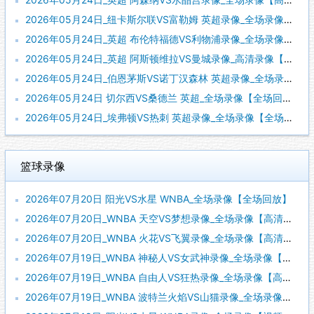
2026年05月24日_纽卡斯尔联VS富勒姆 英超录像_全场录像【高清回放】
2026年05月24日_英超 布伦特福德VS利物浦录像_全场录像【全场回放】
2026年05月24日_英超 阿斯顿维拉VS曼城录像_高清录像【全场回放】
2026年05月24日_伯恩茅斯VS诺丁汉森林 英超录像_全场录像【全场回放】
2026年05月24日 切尔西VS桑德兰 英超_全场录像【全场回放】
2026年05月24日_埃弗顿VS热刺 英超录像_全场录像【全场回放】
篮球录像
2026年07月20日 阳光VS水星 WNBA_全场录像【全场回放】
2026年07月20日_WNBA 天空VS梦想录像_全场录像【高清回放】
2026年07月20日_WNBA 火花VS飞翼录像_全场录像【高清回放】
2026年07月19日_WNBA 神秘人VS女武神录像_全场录像【高清回放】
2026年07月19日_WNBA 自由人VS狂热录像_全场录像【高清回放】
2026年07月19日_WNBA 波特兰火焰VS山猫录像_全场录像【视频集锦】