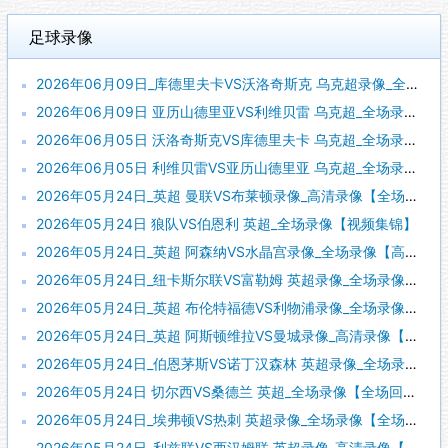
足球录像
2026年06月09日_库德里夫卡VS沃洛奇斯克 乌克超录像_全场录像【高清回放】
2026年06月09日 亚历山德里亚VS利维贝雷 乌克超_全场录像【视频集锦】
2026年06月05日 沃洛奇斯克VS库德里夫卡 乌克超_全场录像【全场回放】
2026年06月05日 利维贝雷VS亚历山德里亚 乌克超_全场录像【视频集锦】
2026年05月24日_英超 曼联VS布莱顿录像_高清录像【全场回放】
2026年05月24日 狼队VS伯恩利 英超_全场录像【视频集锦】
2026年05月24日_英超 阿森纳VS水晶宫录像_全场录像【高清回放】
2026年05月24日_纽卡斯尔联VS富勒姆 英超录像_全场录像【高清回放】
2026年05月24日_英超 布伦特福德VS利物浦录像_全场录像【全场回放】
2026年05月24日_英超 阿斯顿维拉VS曼城录像_高清录像【全场回放】
2026年05月24日_伯恩茅斯VS诺丁汉森林 英超录像_全场录像【全场回放】
2026年05月24日 切尔西VS桑德兰 英超_全场录像【全场回放】
2026年05月24日_埃弗顿VS热刺 英超录像_全场录像【全场回放】
2026年05月24日_利兹联VS西汉姆联 英超录像_高清录像【全场回放】