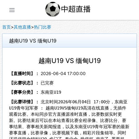
展开菜单
首页
>
其他直播
>
热门比赛
越南U19 VS 缅甸U19
越南U19 VS 缅甸U19
【直播时间】：
2026-06-04 17:00:00
【比赛状态】：
已完赛
【赛事分类】：
东南亚U19
【比赛详情】：
北京时间2026年06月04日 17:00分，东南亚
U19青年冠军赛 : 越南U19VS缅甸U19高清在线直播，无插件
观看比赛。本站同步官方直播源准时直播，比赛数据实时更
新。比赛结束后可以在本站查看比赛全程录像、比赛比分、赛
事结果、赛事相关新闻报道，以及东南亚U19青年冠军赛的最新
赛事直播，比赛录像，比赛视频下载，精彩片段集锦等。同时
还提供巴女锦标U20,也门乙,泰业余,世俱杯,南非乙,墨西超,