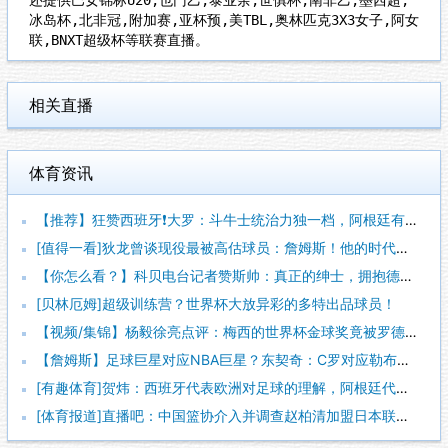
冰岛杯,北非冠,附加赛,亚杯预,美TBL,奥林匹克3X3女子,阿女
联,BNXT超级杯等联赛直播。
相关直播
体育资讯
【推荐】狂赞西班牙❗大罗：斗牛士统治力独一档，阿根廷有梅西也
[值得一看]狄龙曾谈现役最被高估球员：詹姆斯！他的时代结束了
【你怎么看？】科贝电台记者赞斯帅：真正的绅士，拥抱德拉富恩特
[贝林厄姆]超级训练营？世界杯大放异彩的多特出品球员！
【视频/集锦】杨毅徐亮点评：梅西的世界杯金球奖竟被罗德里“抢
【詹姆斯】足球巨星对应NBA巨星？东契奇：C罗对应勒布朗，梅
[有趣体育]贺炜：西班牙代表欧洲对足球的理解，阿根廷代表南美
[体育报道]直播吧：中国篮协介入并调查赵柏清加盟日本联赛一事