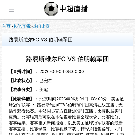
展开菜单
首页
>
其他直播
>
热门比赛
路易斯维尔FC VS 伯明翰军团
路易斯维尔FC VS 伯明翰军团
【直播时间】：
2026-06-04 08:00:00
【比赛状态】：
已完赛
【赛事分类】：
美冠
【比赛详情】：
北京时间2026年06月04日 08:00分，美国足
球冠军联赛 : 路易斯维尔FCVS伯明翰军团高清在线直播，无
插件观看比赛。本站同步官方直播源准时直播，比赛数据实时
更新。比赛结束后可以在本站查看比赛全程录像、比赛比分、
赛事结果、赛事相关新闻报道，以及美国足球冠军联赛的最新
赛事直播，比赛录像，比赛视频下载，精彩片段集锦等。同时
还提供直布超,澳南乙,欧国联,德石州联,慈善盾,利超杯,哥斯