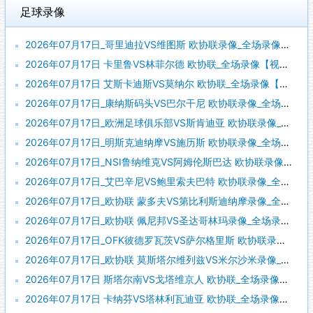
足球录像
2026年07月17日_哥里迪拉VS维图斯 欧协联录像_全场录像【全场回放】
2026年07月17日 卡里鲁VS林菲尔德 欧协联_全场录像【视频集锦】
2026年07月17日 艾斯卡迪斯VS莫纳尔 欧协联_全场录像【视频集锦】
2026年07月17日_康纳斯码头VS巴尔干尼 欧协联录像_全场录像【视频集锦】
2026年07月17日_欧洲足球俱乐部VS斯肯迪亚 欧协联录像_全场录像【高清回放】
2026年07月17日_明斯克迪纳摩VS施历斯 欧协联录像_全场录像【全场回放】
2026年07月17日_NSI鲁纳维克VS阿姆伦斯巴达 欧协联录像_高清录像【全场回放】
2026年07月17日_艾巴辛尼VS鲍里索夫巴特 欧协联录像_全场录像【全场回放】
2026年07月17日_欧协联 蒙多夫VS第比利斯迪纳摩录像_全场录像【全场回放】
2026年07月17日_欧协联 佩尼邦VS圣达哥林玛录像_全场录像【视频集锦】
2026年07月17日_OFK彼德罗瓦茨VS萨尔格里斯 欧协联录像_全场录像【视频集锦】
2026年07月17日_欧协联 莫斯塔尔维列兹VS米尔沙米录像_全场录像【视频集锦】
2026年07月17日 斯塔尔南VS戈塔维京人 欧协联_全场录像【全场回放】
2026年07月17日 卡纳芬VS塔林利瓦迪亚 欧协联_全场录像【视频集锦】