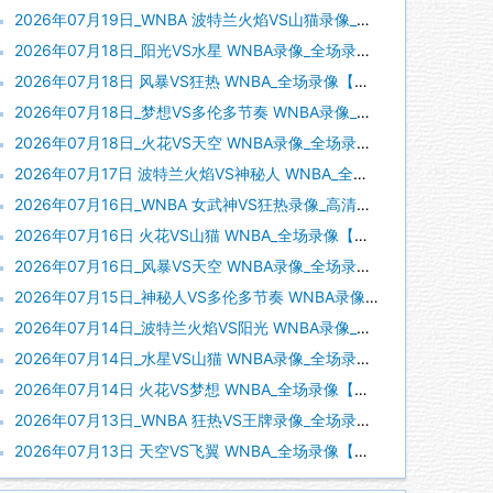
2026年07月19日_WNBA 波特兰火焰VS山猫录像_全场录像【视频集锦】
2026年07月18日_阳光VS水星 WNBA录像_全场录像【视频集锦】
2026年07月18日 风暴VS狂热 WNBA_全场录像【全场回放】
2026年07月18日_梦想VS多伦多节奏 WNBA录像_高清录像【全场回放】
2026年07月18日_火花VS天空 WNBA录像_全场录像【高清回放】
2026年07月17日 波特兰火焰VS神秘人 WNBA_全场录像【视频集锦】
2026年07月16日_WNBA 女武神VS狂热录像_高清录像【全场回放】
2026年07月16日 火花VS山猫 WNBA_全场录像【全场回放】
2026年07月16日_风暴VS天空 WNBA录像_全场录像【视频集锦】
2026年07月15日_神秘人VS多伦多节奏 WNBA录像_全场录像【视频集锦】
2026年07月14日_波特兰火焰VS阳光 WNBA录像_全场录像【全场回放】
2026年07月14日_水星VS山猫 WNBA录像_全场录像【高清回放】
2026年07月14日 火花VS梦想 WNBA_全场录像【全场回放】
2026年07月13日_WNBA 狂热VS王牌录像_全场录像【视频集锦】
2026年07月13日 天空VS飞翼 WNBA_全场录像【全场回放】