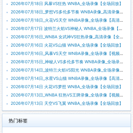
2026年07月18日 风暴VS狂热 WNBA_全场录像【全场回放】
2026年07月18日_梦想VS多伦多节奏 WNBA录像_高清录像【全场回放】
2026年07月18日_火花VS天空 WNBA录像_全场录像【高清回放】
2026年07月17日 波特兰火焰VS神秘人 WNBA_全场录像【视频集锦】
2026年07月16日_WNBA 女武神VS狂热录像_高清录像【全场回放】
2026年07月16日 火花VS山猫 WNBA_全场录像【全场回放】
2026年07月16日_风暴VS天空 WNBA录像_全场录像【视频集锦】
2026年07月15日_神秘人VS多伦多节奏 WNBA录像_全场录像【视频集锦】
2026年07月14日_波特兰火焰VS阳光 WNBA录像_全场录像【全场回放】
2026年07月14日_水星VS山猫 WNBA录像_全场录像【高清回放】
2026年07月14日 火花VS梦想 WNBA_全场录像【全场回放】
2026年07月13日_WNBA 狂热VS王牌录像_全场录像【视频集锦】
2026年07月13日 天空VS飞翼 WNBA_全场录像【全场回放】
热门标签