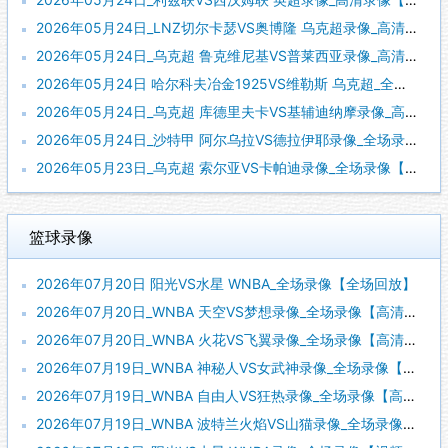
2026年05月24日_LNZ切尔卡瑟VS奥博隆 乌克超录像_高清录像【全场回放】
2026年05月24日_乌克超 鲁克维尼基VS普莱西亚录像_高清录像【全场回放】
2026年05月24日 哈尔科夫冶金1925VS维勒斯 乌克超_全场录像【视频集锦】
2026年05月24日_乌克超 库德里夫卡VS基辅迪纳摩录像_高清录像【全场回放】
2026年05月24日_沙特甲 阿尔乌拉VS德拉伊耶录像_全场录像【全场回放】
2026年05月23日_乌克超 索尔亚VS卡帕迪录像_全场录像【高清回放】
篮球录像
2026年07月20日 阳光VS水星 WNBA_全场录像【全场回放】
2026年07月20日_WNBA 天空VS梦想录像_全场录像【高清回放】
2026年07月20日_WNBA 火花VS飞翼录像_全场录像【高清回放】
2026年07月19日_WNBA 神秘人VS女武神录像_全场录像【高清回放】
2026年07月19日_WNBA 自由人VS狂热录像_全场录像【高清回放】
2026年07月19日_WNBA 波特兰火焰VS山猫录像_全场录像【视频集锦】