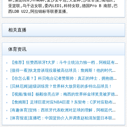
亚篮联,乌干达女联,委内LED1,科特女联,德国Pro B 南部,巴
西LDB U22,阿拉锦标等联赛直播。
相关直播
体育资讯
【推荐】狂赞西班牙❗大罗：斗牛士统治力独一档，阿根廷有梅西也
[值得一看]狄龙曾谈现役最被高估球员：詹姆斯！他的时代结束了
【你怎么看？】科贝电台记者赞斯帅：真正的绅士，拥抱德拉富恩特
[贝林厄姆]超级训练营？世界杯大放异彩的多特出品球员！
【视频/集锦】杨毅徐亮点评：梅西的世界杯金球奖竟被罗德里“抢
【詹姆斯】足球巨星对应NBA巨星？东契奇：C罗对应勒布朗，梅
[有趣体育]贺炜：西班牙代表欧洲对足球的理解，阿根廷代表南美
[体育报道]直播吧：中国篮协介入并调查赵柏清加盟日本联赛一事