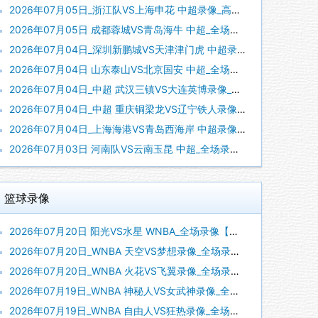
2026年07月05日_浙江队VS上海申花 中超录像_高清录像【全场回放】
2026年07月05日 成都蓉城VS青岛海牛 中超_全场录像【全场回放】
2026年07月04日_深圳新鹏城VS天津津门虎 中超录像_全场录像【高清回放】
2026年07月04日 山东泰山VS北京国安 中超_全场录像【全场回放】
2026年07月04日_中超 武汉三镇VS大连英博录像_全场录像【视频集锦】
2026年07月04日_中超 重庆铜梁龙VS辽宁铁人录像_全场录像【高清回放】
2026年07月04日_上海海港VS青岛西海岸 中超录像_全场录像【视频集锦】
2026年07月03日 河南队VS云南玉昆 中超_全场录像【视频集锦】
篮球录像
2026年07月20日 阳光VS水星 WNBA_全场录像【全场回放】
2026年07月20日_WNBA 天空VS梦想录像_全场录像【高清回放】
2026年07月20日_WNBA 火花VS飞翼录像_全场录像【高清回放】
2026年07月19日_WNBA 神秘人VS女武神录像_全场录像【高清回放】
2026年07月19日_WNBA 自由人VS狂热录像_全场录像【高清回放】