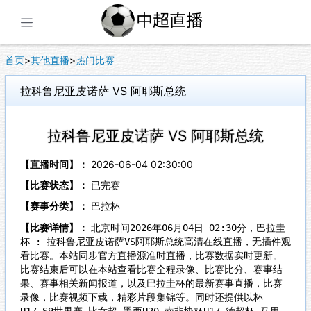
展开菜单
首页
>
其他直播
>
热门比赛
拉科鲁尼亚皮诺萨 VS 阿耶斯总统
拉科鲁尼亚皮诺萨 VS 阿耶斯总统
【直播时间】：
2026-06-04 02:30:00
【比赛状态】：
已完赛
【赛事分类】：
巴拉杯
【比赛详情】：
北京时间2026年06月04日 02:30分，巴拉圭
杯 : 拉科鲁尼亚皮诺萨VS阿耶斯总统高清在线直播，无插件观
看比赛。本站同步官方直播源准时直播，比赛数据实时更新。
比赛结束后可以在本站查看比赛全程录像、比赛比分、赛事结
果、赛事相关新闻报道，以及巴拉圭杯的最新赛事直播，比赛
录像，比赛视频下载，精彩片段集锦等。同时还提供以杯
U17,S9世界赛,比女超,墨西U20,南非协杯U17,德超杯,马里